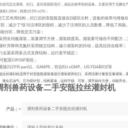
用步进式定位灌装、封口。是目前国际流行，成品合格率高的设备。主要应用于无菌生产领域
规格1-20ml，精度±0.5%-±1%；
型工艺布局结构，封口后的安瓿瓶直接在D级区出料，设备的保养与维修
前部，减少了*区与洁净区的面积，减少了洁净区的人员数量，降低了风险
功能分区，降低交叉污染；
采用全伺服灌装，装量调节方便，灌装精度高。灌装量可储存不同配方，
灌针升降和充氮针采用独立结构，减小灌装时的抖动，提高拉丝合格率；
行走梁采用多点式支撑结构，运行更平稳定；
可配置CIP/SIP系统；
遵循21CFR part11、GAMP5，符合EU cGMP、US FDA和CE等
瓿拉丝灌封机适用于对安瓿瓶灌装液进行灌装密闭封口。采用活塞计量泵定量灌装，
、液化石油气。它为双针型，结构紧凑，运转平稳、可靠，调节操作方便，功能齐全
调剂兽药设备二手安瓿拉丝灌封机
产品：
您的单位：