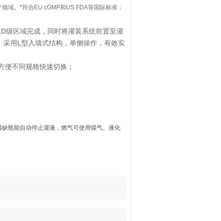
。*符合EU cGMP和US FDA等国际标准；
在D级区域完成，同时将灌装系统前置至灌
。采用L型入墙式结构，单侧操作，有效实
方便不同规格快速切换；
遇缺瓶能自动停止灌液，燃气可使用煤气、液化
。