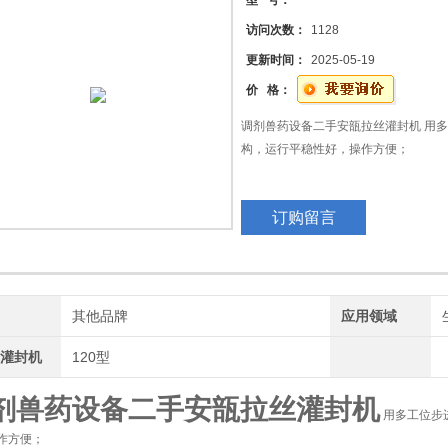
型 号：
访问次数：
1128
更新时间：
2025-05-19
价 格：
调剂兽药设备二手安瓿拉丝灌封机 用
构，运行平稳性好，操作方便；
Ø 采用步进式定位灌装、封口。是目
订购留言
用于无菌生产领域。*符合EU cGMP和
Ø 适应规格1-20ml，精度±0.5%-±1%
牌
其他品牌
应用领域
丝灌封机
120型
剂兽药设备二手安瓿拉丝灌封机
用多工位步
作方便；