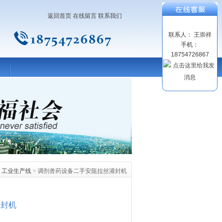
返回首页
在线留言
联系我们
联系人： 王崇祥
手机：
18754726867
>
工业生产线
> 调剂兽药设备二手安瓿拉丝灌封机
灌封机