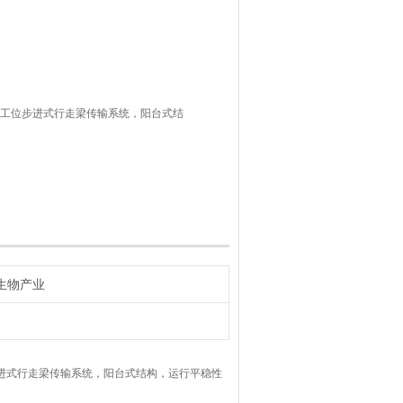
多工位步进式行走梁传输系统，阳台式结
前国际流行，成品合格率高的设备。主要应
US FDA等国际标准；
；
生物产业
进式行走梁传输系统，阳台式结构，运行平稳性