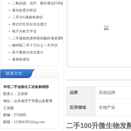
二氧化碳、光纤、紫外激光打码机、油墨喷码机
激光粒度分析仪
二手20A液相色谱仪
傅立叶红外分光光度计
电子分析天平仪
二手液相色谱串联四极杆液质谱联用仪
梅特勒二手十万分之一天平仪
原子吸收分光光度计
液相色谱仪
联系方式
华谊二手油脂化工设备购销部
品牌
其他品牌
联系人：王崇祥
地址：山东省济宁市梁山县拳谱
应用领域
生物产业
工业园
邮编：272600
邮箱：
1528643955@qq.com
二手100升微生物发