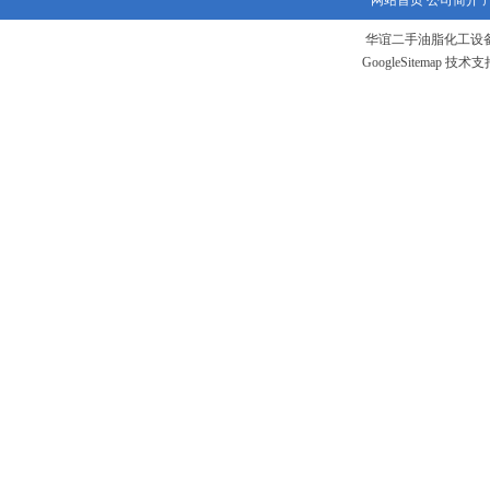
网站首页
公司简介
华谊二手油脂化工设备
GoogleSitemap
技术支