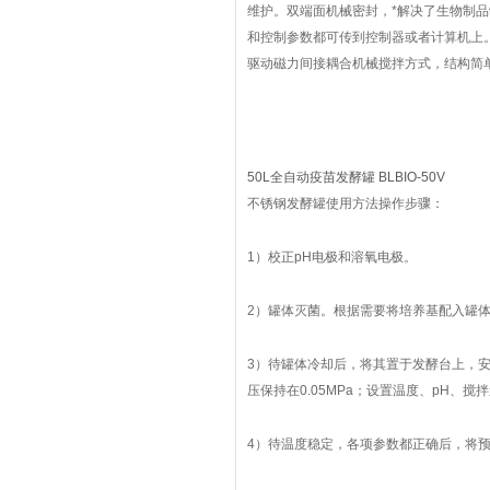
维护。双端面机械密封，*解决了生物制品
和控制参数都可传到控制器或者计算机上
驱动磁力间接耦合机械搅拌方式，结构简
50L全自动疫苗发酵罐 BLBIO-50V
不锈钢发酵罐使用方法操作步骤：
1）校正pH电极和溶氧电极。
2）罐体灭菌。根据需要将培养基配入罐体，
3）待罐体冷却后，将其置于发酵台上，
压保持在0.05MPa；设置温度、pH、
4）待温度稳定，各项参数都正确后，将