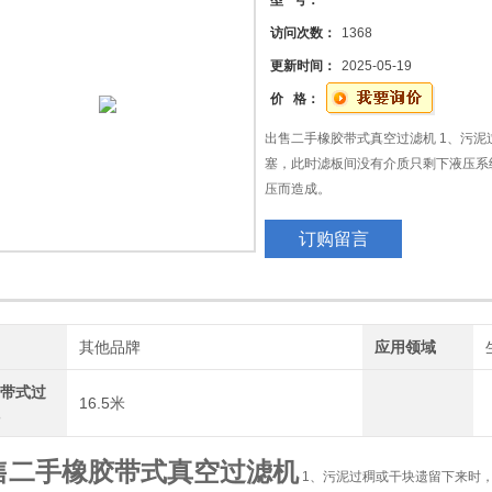
型 号：
访问次数：
1368
更新时间：
2025-05-19
价 格：
出售二手橡胶带式真空过滤机 1、污
塞，此时滤板间没有介质只剩下液压系
压而造成。
订购留言
2、如果流出口被固体堵塞，或启动时
致造成损坏。
3、原料供应不足或原料中含有不合适
大以致损坏
牌
其他品牌
应用领域
胶带式过
16.5米
机
售二手橡胶带式真空过滤机
1、污泥过稠或干块遗留下来时