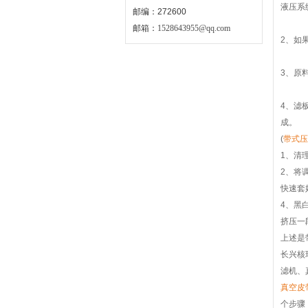
液压系
邮编：272600
邮箱：
1528643955@qq.com
2、如
3、原
4、滤
成。
(
带式压
1、清
2、将
快速套
4、黑
挤压一
上述是
长兴核
滤机、
真空皮
个步骤