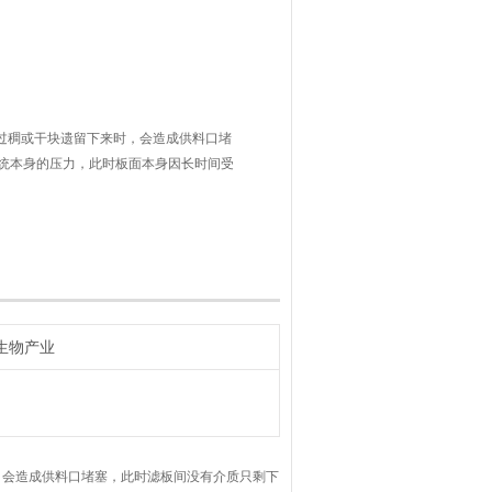
泥过稠或干块遗留下来时，会造成供料口堵
统本身的压力，此时板面本身因长时间受
供料阀或出阀关闭，压力将无处外泄，以
的固体颗粒，同样会导致框架本身受力过
生物产业
，会造成供料口堵塞，此时滤板间没有介质只剩下