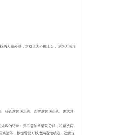
介质的大量外泄，造成压力不能上升，泥饼无法形
机、脱硫皮带脱水机、真空皮带脱水机、袋式过
其外观的记录。要注意轴承清洗分粗，和精洗两
及煤油等，根据需要可以改为温性碱液。注意保