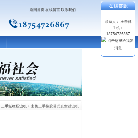
返回首页
在线留言
联系我们
联系人： 王崇祥
手机：
18754726867
>
二手板框压滤机
> 出售二手橡胶带式真空过滤机
机