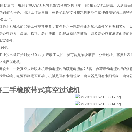
)的容器内，用刷子和其它工具将真空皮带脱水机轴承下的油脂或粘连除去。其次就是
达到清洗任务。清洁工作结束后，在各个真空皮带脱水机的各个部件都需要涂上防锈油
改换工作。
对脱水机轴承的保养工作非常重要，其任务之一就是停止对轴承部件的检查和鉴别，
是否有磨损、裂纹、松动、老化变形、断裂及缺陷等迹象，以及是否存在滚道面物的
承零部件。
机过热。
工业脱水机开始时为<60s，如启动工夫长，就可能是物块磨损、分量过轻、塞擦片
块或反省电机。
流较大，一般真空皮带脱水机启动电流约为额定电流的2.5倍，负荷启动电流约为3倍
质量成绩，电源线路是否正确，机轴是否有卡阳现象，离合器是否有卡阳现象，离合
售二手橡胶带式真空过滤机