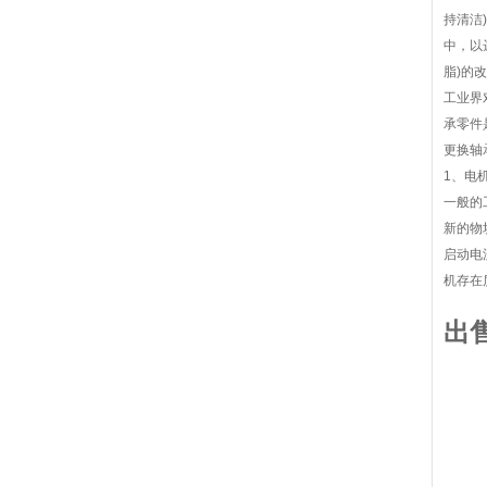
持清洁
中，以
脂)的
工业界
承零件
更换轴
1、电
一般的
新的物
启动电
机存在
出