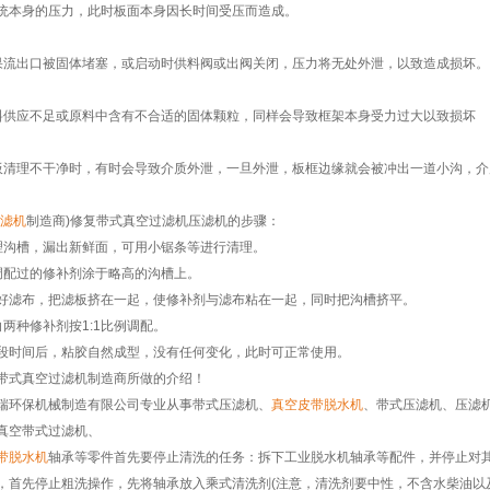
统本身的压力，此时板面本身因长时间受压而造成。
果流出口被固体堵塞，或启动时供料阀或出阀关闭，压力将无处外泄，以致造成损坏。
料供应不足或原料中含有不合适的固体颗粒，同样会导致框架本身受力过大以致损坏
板清理不干净时，有时会导致介质外泄，一旦外泄，板框边缘就会被冲出一道小沟，
滤机
制造商)修复带式真空过滤机压滤机的步骤：
理沟槽，漏出新鲜面，可用小锯条等进行清理。
调配过的修补剂涂于略高的沟槽上。
好滤布，把滤板挤在一起，使修补剂与滤布粘在一起，同时把沟槽挤平。
白两种修补剂按1:1比例调配。
段时间后，粘胶自然成型，没有任何变化，此时可正常使用。
带式真空过滤机制造商所做的介绍！
瑞环保机械制造有限公司专业从事带式压滤机、
真空皮带脱水机
、带式压滤机、压滤
真空带式过滤机、
带脱水机
轴承等零件首先要停止清洗的任务：拆下工业脱水机轴承等配件，并停止对
，首先停止粗洗操作，先将轴承放入乘式清洗剂(注意，清洗剂要中性，不含水柴油以