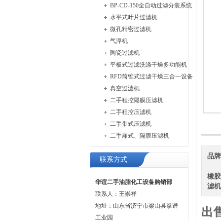
BP-CD-150全自动过滤分装系统
水平式叶片过滤机
微孔精密过滤机
气浮机
陶瓷过滤机
平板式过滤洗涤干燥多功能机
RFD筒锥式过滤干燥三合一设备
真空过滤机
二手程控隔膜压滤机
二手程控压滤机
二手带式压滤机
二手厢式、隔膜压滤机
品
联系方式
橡
华谊二手油脂化工设备购销部
滤
联系人：王崇祥
地址：山东省济宁市梁山县拳谱
出
工业园