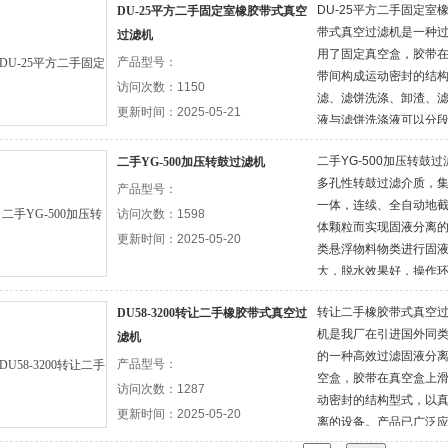
DU-25平方二手固定室
DU-25平方二手固定室橡胶带式真空
带式真空过滤机是一种
过滤机
用了固定真空盒，胶带
产品型号：
带间构成运动密封的结
访问次数：1150
滤、滤饼洗涤、卸渣、
更新时间：2025-05-21
液与滤饼洗涤液可以分
二手YG-500加压转鼓
二手YG-500加压转鼓过滤机
多孔性转鼓过滤介质，
产品型号：
一体，连续、全自动地
访问次数：1598
体颗粒而实现固液分离
更新时间：2025-05-20
类悬浮物料物类进行固
大，脱水效果好，操作
程度高。要求。
转让二手橡胶带式真空过
DU58-3200转让二手橡胶带式真空过
机是我厂在引进国外同
滤机
的一种高效过滤固液分
产品型号：
空盒，胶带在真空盒上
访问次数：1287
动密封的结构型式，以
更新时间：2025-05-20
离的设备。产品已广泛
纸、食品、制药、洗煤