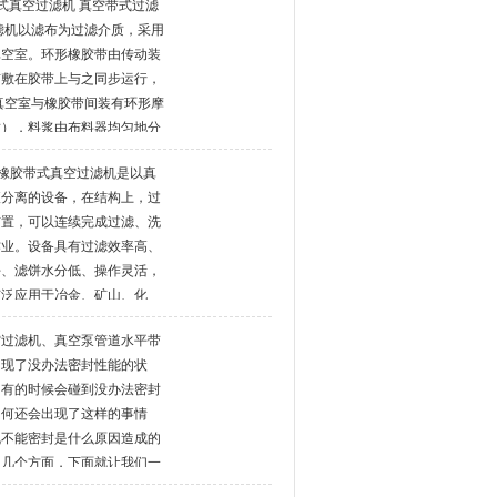
式真空过滤机 真空带式过滤
滤机以滤布为过滤介质，采用
真空室。环形橡胶带由传动装
铺敷在胶带上与之同步运行，
真空室与橡胶带间装有环形摩
封），料浆由布料器均匀地分
接通真空系统时，在橡胶带上
锈钢橡胶带式真空过滤机是以真
液分离的设备，在结构上，过
布置，可以连续完成过滤、洗
作业。设备具有过滤效率高、
好、滤饼水分低、操作灵活，
广泛应用于冶金、矿山、化
、环保等领域中的固液分离，
空过滤机、真空泵管道水平带
脱水方面(FGD)有良好的应
出现了没办法密封性能的状
中有的时候会碰到没办法密封
为何还会出现了这样的事情
机不能密封是什么原因造成的
了几个方面，下面就让我们一
吧。