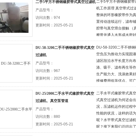
二手5平方不锈钢橡胶带
二手5平方不锈钢橡胶带式真空过滤机
机工作原理 真空带式过
产品型号：
整体的环形橡胶带作为
访问次数：974
置传动连续运行，滤布
更新时间：2025-05-21
腔带与真空滑台接触 （
擦带并通入水形成水密
布在滤布上。当真空室
DU-58-3200二手不
DU-58-3200二手不锈钢橡胶带式真空
形成真空抽滤区
空负压为推动力实现固
过滤机
滤区段沿水平长度方向
产品型号：
涤、吸干、滤布再生等
访问次数：967
生产能力大、洗涤效果
更新时间：2025-05-21
维修费用低等优点。可
工、造纸、食品、制药
二手水平式橡胶带式真
DU-25/2000二手水平式橡胶带式真空
尤其在烟气脱硫中的石膏
式真空过滤机为何还会
过滤机、真空泵管道
用。
况，压滤机运作的过程
产品型号：
性能的状况，这样的话
访问次数：880
呢？水平带式真空过滤
更新时间：2025-05-21
呢？接下来我们总结出
起来了解下相关的内容