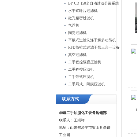
BP-CD-150全自动过滤分装系统
水平式叶片过滤机
微孔精密过滤机
气浮机
陶瓷过滤机
平板式过滤洗涤干燥多功能机
RFD筒锥式过滤干燥三合一设备
真空过滤机
二手程控隔膜压滤机
二手程控压滤机
二手带式压滤机
二手厢式、隔膜压滤机
联系方式
华谊二手油脂化工设备购销部
联系人：王崇祥
地址：山东省济宁市梁山县拳谱
工业园