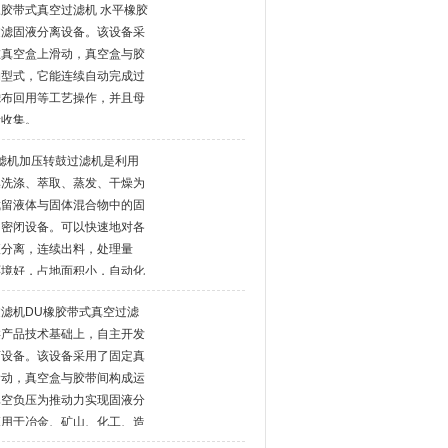
橡胶带式真空过滤机 水平橡胶
过滤固液分离设备。该设备采
在真空盒上滑动，真空盒与胶
构型式，它能连续自动完成过
滤布回用等工艺操作，并且母
段收集。
过滤机加压转鼓过滤机是利用
集洗涤、萃取、蒸发、干燥为
截留液体与固体混合物中的固
的密闭设备。可以快速地对各
液分离，连续出料，处理量
环境好，占地面积小，自动化
滤机DU橡胶带式真空过滤
类产品技术基础上，自主开发
离设备。该设备采用了固定真
滑动，真空盒与胶带间构成运
真空负压为推动力实现固液分
应用于冶金、矿山、化工、造
、环保等领域中的固液分离，