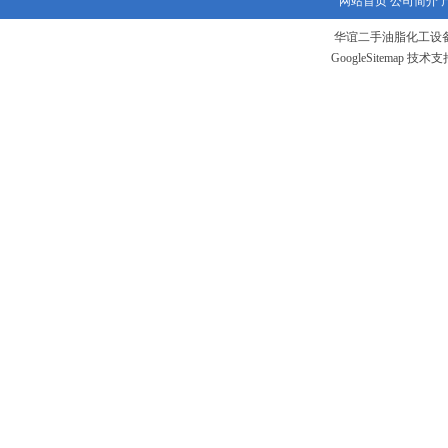
网站首页
公司简介
华谊二手油脂化工设备
GoogleSitemap
技术支