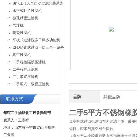
BP-CD-150全自动过滤分装系统
水平式叶片过滤机
微孔精密过滤机
气浮机
陶瓷过滤机
平板式过滤洗涤干燥多功能机
RFD筒锥式过滤干燥三合一设备
真空过滤机
二手程控隔膜压滤机
二手程控压滤机
二手带式压滤机
二手厢式、隔膜压滤机
品牌
其他品牌
联系方式
二手5平方不锈钢橡
华谊二手油脂化工设备购销部
联系人：王崇祥
真空带式过滤机以滤布为过滤介质，采用
地址：山东省济宁市梁山县拳谱
运行，腔带与真空滑台接触
工业园
（真空室与橡胶带间装有环形摩擦带并通