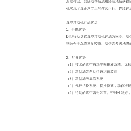
离器排出。卸除滤饼后滤布经清洗后获得
机实现了真正意义上的连续运行、连续过
真空过滤机产品优点
1、性能优势
DI型移动盘式真空过滤机过滤效率高、
别适合于沉降速度较快、滤饼需多级洗涤
2、配备优势
（1）技术的真空自动平衡排液系统。无须
（2）新型滤带自动快速纠偏装置；
（3）新型滤液集流系统；
（4）气控切换系统。切换快速，动作准
（5）特别的真空密封装置。密封性能好