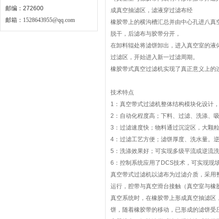
邮编：272600
成真空抽滤区，滤液穿过滤布经
邮箱：
1528643955@qq.com
橡胶带上的横沟槽汇总并由中心孔进八真
脱干，后滤布与胶带分开，
在卸料辊处将滤饼卸出，进入真空室的液
过滤区，开始进入新一过滤周期。
橡胶带式真空过滤机实现了真正意义上的
技术特点
1：真空带式过滤机整体结构模块化设计
2：自动化程度高；下料、过滤、洗涤、
3：过滤速度快；物料通过沉淀区，大颗
4：过滤工艺方便；滤饼厚度、洗水量。
5：洗涤效果好；可实现多级平流或逆流
6：控制系统应用了DCS技术，可实现现
真空带式过滤机以滤布为过滤介质，采用
运行，腔带与真空滑台接触（真空室与橡
真空系统时，在橡胶带上形成真空抽滤区
饼，随着橡胶带的移动，已形成的滤饼受