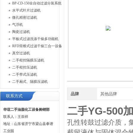
BP-CD-150全自动过滤分装系统
水平式叶片过滤机
微孔精密过滤机
气浮机
陶瓷过滤机
平板式过滤洗涤干燥多功能机
RFD筒锥式过滤干燥三合一设备
真空过滤机
二手程控隔膜压滤机
二手程控压滤机
二手带式压滤机
二手厢式、隔膜压滤机
品牌
其他品牌
联系方式
二手YG-50
华谊二手油脂化工设备购销部
联系人：王崇祥
孔性转鼓过滤介质，
地址：山东省济宁市梁山县拳谱
截留液体与固体混合
工业园