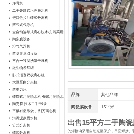
净乳机
二手叠螺式污泥脱水机
进口色拉油碟式分离机
溶气式气浮机
全自动连续式离心脱水机 蔬菜甩干机
陶瓷膜设备
溶气气浮机
超临界萃取设备
三合一过滤洗涤干燥机
微生物发酵罐
卧式活塞双极离心机
大豆蛋白分离机
超重力床
品牌
其他品牌
碟螺式污泥脱水机 叠螺污泥脱水机
陶瓷膜 技术二手*设备
陶瓷膜设备
15平米
平板衬塑吊袋 、刮刀离心机
污泥泥浆脱水机
出售15平方二手陶
管式分离机
的焊接均采用自动充氩保护，单面焊接、
碟式分离机