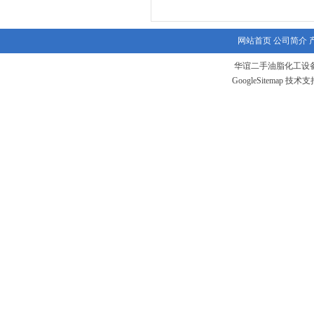
网站首页
公司简介
华谊二手油脂化工设备
GoogleSitemap
技术支