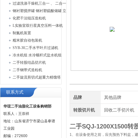
过滤洗涤干燥机三合一 、 二合一过滤洗涤机
钢衬塑搅拌罐 钢衬塑硫酸储罐 立式钢衬塑储罐
化肥干法辊压造粒机
L实验室双行星真空压料一体机
制氮机装置
糯米胶自动包装机
SYB-30二手水平叶片过滤机
冷水机组 水冷螺杆式盐水机组
二手转股结晶切片机
二手钢带式造粒机
二手旋流剪切式超重力精馏塔
联系方式
品牌
其他品牌
华谊二手油脂化工设备购销部
转股切片机
回收二手切片机
联系人：王崇祥
地址：山东省济宁市梁山县拳谱
二手SQJ-1200X1500
工业园
1、在设备使用之前，应先预热下料盆，避
邮编：272600