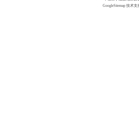
GoogleSitemap
技术支