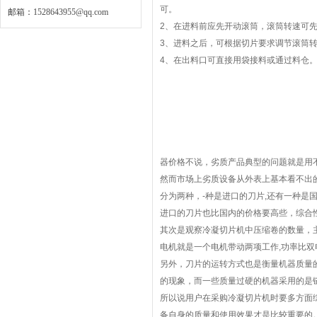
可。
邮箱：
1528643955@qq.com
2、在进料前应先开动滚筒，滚筒转速可先
3、进料之后，可根据切片要求调节滚筒转
4、在出料口可直接用袋接料或通过料仓
器价格不说，劣质产品典型的问题就是用
然而市场上劣质设备从外表上基本看不出的
分为两种，-种是进口的刀片,还有一种是
进口的刀片也比国内的价格要高些，综合
其次是观察冷凝切片机中压缩卷的数量，
电机就是一个电机带动两项工作,功率比
另外，刀片的运转方式也是衡量机器质量
的现象，而一些质量过硬的机器采用的是
所以说用户在采购冷凝切片机时要多方面
备自身的质量和使用效果才是比较重要的