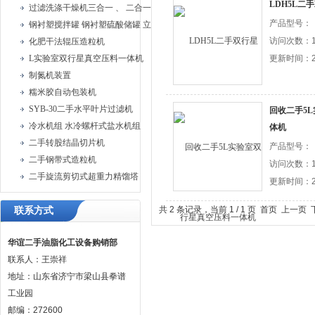
LDH5L二
过滤洗涤干燥机三合一 、 二合一过滤洗涤机
产品型号：
钢衬塑搅拌罐 钢衬塑硫酸储罐 立式钢衬塑储罐
访问次数：1
化肥干法辊压造粒机
L实验室双行星真空压料一体机
更新时间：20
制氮机装置
糯米胶自动包装机
SYB-30二手水平叶片过滤机
回收二手5
冷水机组 水冷螺杆式盐水机组
体机
二手转股结晶切片机
产品型号：
二手钢带式造粒机
访问次数：1
二手旋流剪切式超重力精馏塔
更新时间：20
共 2 条记录，当前 1 / 1 页 首页 上一
联系方式
华谊二手油脂化工设备购销部
联系人：王崇祥
地址：山东省济宁市梁山县拳谱
工业园
邮编：272600