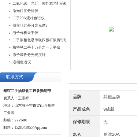
二氧化碳、光纤、紫外激光打码机、油墨喷码机
激光粒度分析仪
二手20A液相色谱仪
傅立叶红外分光光度计
电子分析天平仪
二手液相色谱串联四极杆液质谱联用仪
梅特勒二手十万分之一天平仪
原子吸收分光光度计
液相色谱仪
联系方式
华谊二手油脂化工设备购销部
品牌
其他品牌
联系人：王崇祥
地址：山东省济宁市梁山县拳谱
产品成色
9成新
工业园
邮编：272600
保修期限
无
邮箱：
1528643955@qq.com
20A
岛津20A