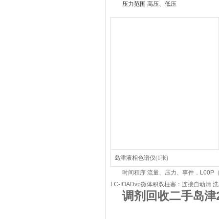
压力范围 高压、低压
岛津液相色谱仪
(1张)
时间程序 流量、压力、事件．L00P（
LC-IOADvp微体积双柱塞：连接自动清 洗
调剂回收二手岛津