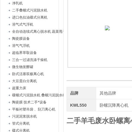
净乳机
二手叠螺式污泥脱水机
进口色拉油碟式分离机
溶气式气浮机
全自动连续式离心脱水机 蔬菜甩干机
陶瓷膜设备
溶气气浮机
超临界萃取设备
三合一过滤洗涤干燥机
微生物发酵罐
卧式活塞双极离心机
大豆蛋白分离机
超重力床
品牌
其他品牌
碟螺式污泥脱水机 叠螺污泥脱水机
陶瓷膜 技术二手*设备
KWL550
卧螺沉降离心机
平板衬塑吊袋 、刮刀离心机
污泥泥浆脱水机
二手羊毛废水卧螺离
管式分离机
碟式分离机