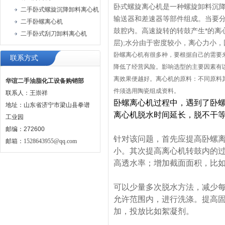
卧式螺旋离心机是一种螺旋卸料沉
二手卧式螺旋沉降卸料离心机
输送器和差速器等部件组成。当要分
二手卧螺离心机
鼓腔内。高速旋转的转鼓产生*的离
二手卧式刮刀卸料离心机
层);水分由于密度较小，离心力小
卧螺离心机有很多种，要根据自己的需要
联系方式
降低了经营风险。影响选型的主要因素有以
离效果便越好。离心机的原料：不同原料其
华谊二手油脂化工设备购销部
件须选用陶瓷组成资料。
联系人：王崇祥
卧螺离心机过程中，遇到了卧
地址：山东省济宁市梁山县拳谱
离心机脱水时间延长，脱不干
工业园
邮编：272600
针对该问题，首先应提高卧螺
邮箱：
1528643955@qq.com
小。其次提高离心机转鼓内的
高透水率；增加截面面积，比
可以少量多次脱水方法，减少
允许范围内，进行洗涤。提高
加，投放比如絮凝剂。