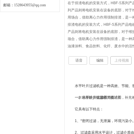
在于排渣电机的安装方式，HBF-S系列
邮箱：
1528643955@qq.com
列产品则将电机安装在设备的底部，对于
用场合，借助离心力作用强制排渣，是一
排渣电机的安装方式，HBF-S系列产品电
产品则将电机安装在设备的底部，对于维
场合，借助离心力作用强制排渣，是一种
油漆涂料、食品饮料、化纤、废水中的活
语音
编辑
上传视频
水平叶片过滤机是一种高效、节能、
一、水平叶片过滤器简介
本词条缺少
信息栏
、
概述图
，补充
它具有以下特点：
1、*密闭过滤，无泄漏，环境污染小
2、过滤盘采用水平设计，过滤介质