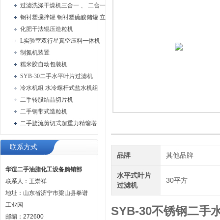
过滤洗涤干燥机三合一 、 二合一过滤洗涤机
钢衬塑搅拌罐 钢衬塑硫酸储罐 立式钢衬塑储罐
化肥干法辊压造粒机
L实验室双行星真空压料一体机
制氮机装置
糯米胶自动包装机
SYB-30二手水平叶片过滤机
冷水机组 水冷螺杆式盐水机组
二手转股结晶切片机
二手钢带式造粒机
二手旋流剪切式超重力精馏塔
联系方式
品牌
其他品牌
华谊二手油脂化工设备购销部
水平式叶片
30平方
联系人：王崇祥
过滤机
地址：山东省济宁市梁山县拳谱
工业园
SYB-30不锈钢二
邮编：272600