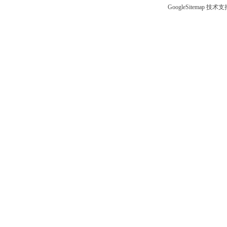
GoogleSitemap
技术支