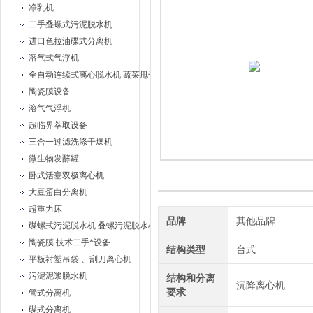
净乳机
二手叠螺式污泥脱水机
进口色拉油碟式分离机
溶气式气浮机
全自动连续式离心脱水机 蔬菜甩干机
陶瓷膜设备
溶气气浮机
超临界萃取设备
三合一过滤洗涤干燥机
微生物发酵罐
卧式活塞双极离心机
大豆蛋白分离机
超重力床
品牌
其他品牌
碟螺式污泥脱水机 叠螺污泥脱水机
陶瓷膜 技术二手*设备
结构类型
台式
平板衬塑吊袋 、刮刀离心机
污泥泥浆脱水机
结构和分离
沉降离心机
要求
管式分离机
碟式分离机