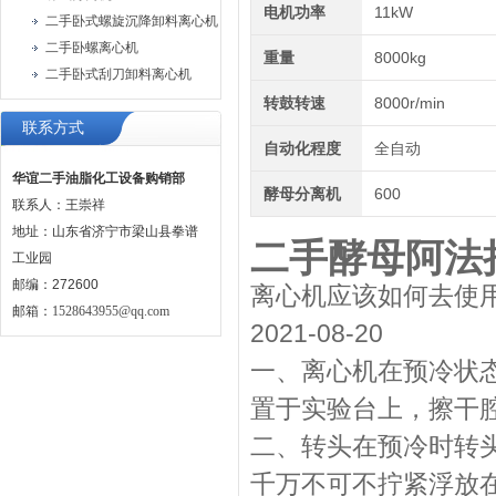
电机功率
11kW
二手卧式螺旋沉降卸料离心机
二手卧螺离心机
重量
8000kg
二手卧式刮刀卸料离心机
转鼓转速
8000r/min
联系方式
自动化程度
全自动
华谊二手油脂化工设备购销部
酵母分离机
600
联系人：王崇祥
地址：山东省济宁市梁山县拳谱
二手酵母阿法
工业园
邮编：272600
离心机应该如何去使用
邮箱：
1528643955@qq.com
2021-08-20
一、离心机在预冷状
置于实验台上，擦干
二、转头在预冷时转
千万不可不拧紧浮放