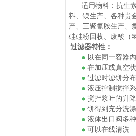
适用物料：抗生素、
料、镍生产、各种贵
产、三聚氰胺生产、
硅硅粉回收、废酸（
过滤器特性：
●
以在同一容器
●
在加压或真空
●
过滤时滤饼分
●
液压控制搅拌
●
搅拌浆叶的升
●
饼得到充分洗
●
液体出口阀多
●
可以在线清洗