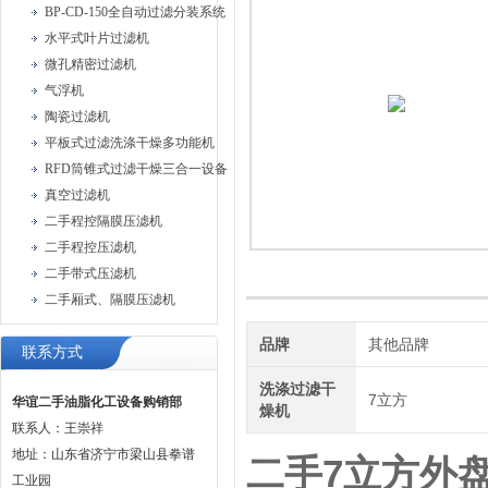
BP-CD-150全自动过滤分装系统
水平式叶片过滤机
微孔精密过滤机
气浮机
陶瓷过滤机
平板式过滤洗涤干燥多功能机
RFD筒锥式过滤干燥三合一设备
真空过滤机
二手程控隔膜压滤机
二手程控压滤机
二手带式压滤机
二手厢式、隔膜压滤机
品牌
其他品牌
联系方式
洗涤过滤干
7立方
华谊二手油脂化工设备购销部
燥机
联系人：王崇祥
地址：山东省济宁市梁山县拳谱
二手7立方外
工业园