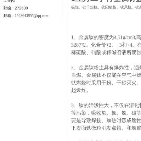
工业园
极辊、钛干燥机、钛阳极板、钛风机、钛
邮编：272600
邮箱：
1528643955@qq.com
1、金属钛的密度为4.51g/c
3287℃。化合价+2、+3和
稀硫酸、硝酸或稀碱溶液所腐
2、金属钛粉尘具有爆炸性，遇
自燃。金属钛不仅能在空气中
钛燃烧时采用干粉、干砂灭火
起爆炸。
3、钛的活泼性大，不仅在溶化
等污染，吸收氧、氮、氢、碳
要是导致焊接、加热时形成脆
下表面铁微粒引发点蚀、和氢