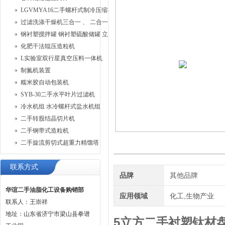
LGVMYA16二手螺杆式制冷压缩机组
过滤洗涤干燥机三合一 、 二合一过滤洗涤机
钢衬塑搅拌罐 钢衬塑硫酸储罐 立式钢衬塑储罐
化肥干法辊压造粒机
L实验室双行星真空压料一体机
制氮机装置
糯米胶自动包装机
SYB-30二手水平叶片过滤机
冷水机组 水冷螺杆式盐水机组
二手转股结晶切片机
二手钢带式造粒机
二手旋流剪切式超重力精馏塔
联系方式
品牌
其他品牌
华谊二手油脂化工设备购销部
应用领域
化工,生物产业
联系人：王崇祥
地址：山东省济宁市梁山县拳谱
5立方二手衬塑钛材