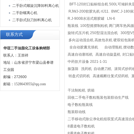
BFT-120封口贴标组合机 500L可倾斜
二手卧式螺旋沉降卸料离心机
RJWJ-200软胶丸机 rIJ11. BWC.J-
二手卧螺离心机
R.J-900B水浴式熔胶罐 LN-6
二手卧式刮刀卸料离心机
瓶装线 100型摇摆制粒机 两门两车热
旋转式压片机 250型湿法混合机 300型
联系方式
多向运动混合机 高效包衣机 硬双铝包装
全自动胶囊充填机 自动理瓶机 摆动
华谊二手油脂化工设备购销部
高速自动塞纸机 高速自动旋盖机 封口贴
联系人：王崇祥
中药饮片设备 2021-1-31
地址：山东省济宁市梁山县拳谱
振荡筛 洗药机 自动磨刀机 滚筒式炒药
工业园
转盘式切药机 高速截断往复式切药机 
邮编：272600
邮箱：
1528643955@qq.com
干法制粒机 烘箱
回收二手电子数粒瓶装包装联动生产线
电子数粒瓶装线
瓶装联动线
二手移动式除尘净化机组双桨式高速混合
8通道电子数粒机
8通道电子数粒机