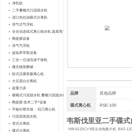
净乳机
二手叠螺式污泥脱水机
进口色拉油碟式分离机
溶气式气浮机
全自动连续式离心脱水机 蔬菜甩干机
陶瓷膜设备
溶气气浮机
超临界萃取设备
三合一过滤洗涤干燥机
微生物发酵罐
卧式活塞双极离心机
大豆蛋白分离机
超重力床
品牌
其他品牌
碟螺式污泥脱水机 叠螺污泥脱水机
陶瓷膜 技术二手*设备
碟式离心机
RSE-100
平板衬塑吊袋 、刮刀离心机
污泥泥浆脱水机
韦斯伐里亚二手碟式
管式分离机
HW-8120CV-II双头光电数片机 BXG-12
碟式分离机