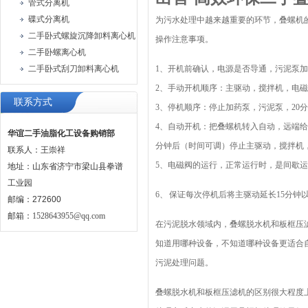
管式分离机
碟式分离机
为污水处理中越来越重要的环节，叠螺机
二手卧式螺旋沉降卸料离心机
操作注意事项。
二手卧螺离心机
二手卧式刮刀卸料离心机
1、开机前确认，电源是否导通，污泥泵
2、手动开机顺序：主驱动，搅拌机，电
联系方式
3、停机顺序：停止加药泵，污泥泵，20
4、自动开机：把叠螺机转入自动，远端给
华谊二手油脂化工设备购销部
分钟后（时间可调）停止主驱动，搅拌机
联系人：王崇祥
5、电磁阀的运行，正常运行时，是间歇运
地址：山东省济宁市梁山县拳谱
工业园
6、
保证每次停机后将主驱动延长15分钟
邮编：272600
邮箱：
1528643955@qq.com
在污泥脱水领域内，叠螺脱水机和板框压
知道用哪种设备，不知道哪种设备更适合
污泥处理问题。
叠螺脱水机和板框压滤机的区别很大程度