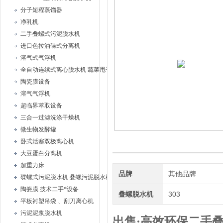
分子短程蒸馏器
净乳机
二手叠螺式污泥脱水机
进口色拉油碟式分离机
溶气式气浮机
全自动连续式离心脱水机 蔬菜甩干机
陶瓷膜设备
溶气气浮机
超临界萃取设备
三合一过滤洗涤干燥机
微生物发酵罐
卧式活塞双极离心机
大豆蛋白分离机
超重力床
品牌
其他品牌
碟螺式污泥脱水机 叠螺污泥脱水机
陶瓷膜 技术二手*设备
叠螺脱水机
303
平板衬塑吊袋 、刮刀离心机
污泥泥浆脱水机
出售·高效环保二手