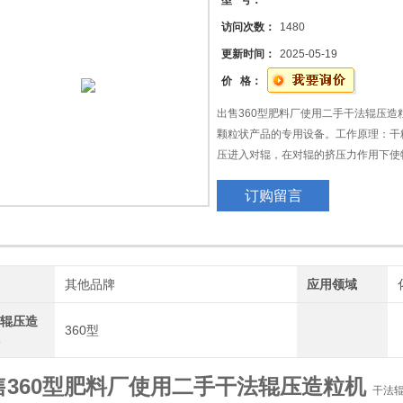
型 号：
机
访问次数：
1480
储罐
更新时间：
2025-05-19
价 格：
出售360型肥料厂使用二手干法辊压造
颗粒状产品的专用设备。工作原理：干
压进入对辊，在对辊的挤压力作用下使
物料再经过破碎、整粒、筛分等过程，
订购留言
牌
其他品牌
应用领域
法辊压造
360型
机
售360型肥料厂使用二手干法辊压造粒机
干法