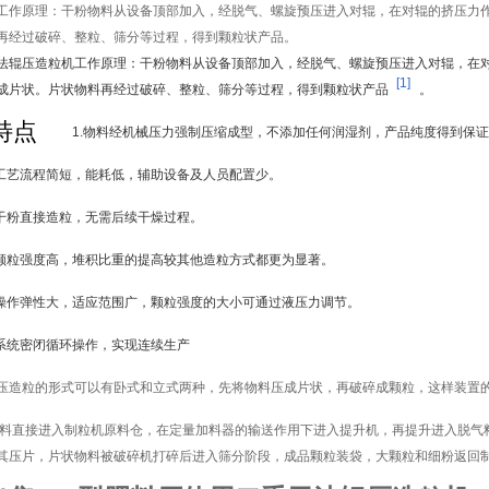
工作原理：干粉物料从设备顶部加入，经脱气、螺旋预压进入对辊，在对辊的挤压力
再经过破碎、整粒、筛分等过程，得到颗粒状产品。
法辊压造粒机工作原理：干粉物料从设备顶部加入，经脱气、螺旋预压进入对辊，在
[1]
成片状。片状物料再经过破碎、整粒、筛分等过程，得到颗粒状产品
。
特点
1.物料经机械压力强制压缩成型，不添加任何润湿剂，产品纯度得到保
.工艺流程简短，能耗低，辅助设备及人员配置少。
.干粉直接造粒，无需后续干燥过程。
.颗粒强度高，堆积比重的提高较其他造粒方式都更为显著。
.操作弹性大，适应范围广，颗粒强度的大小可通过液压力调节。
.系统密闭循环操作，实现连续生产
压造粒的形式可以有卧式和立式两种，先将物料压成片状，再破碎成颗粒，这样装置
料直接进入制粒机原料仓，在定量加料器的输送作用下进入提升机，再提升进入脱气
其压片，片状物料被破碎机打碎后进入筛分阶段，成品颗粒装袋，大颗粒和细粉返回