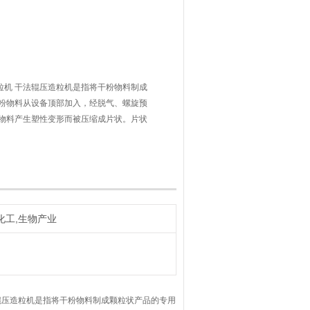
粒机 干法辊压造粒机是指将干粉物料制成
粉物料从设备顶部加入，经脱气、螺旋预
物料产生塑性变形而被压缩成片状。片状
得到颗粒状产品。
化工,生物产业
辊压造粒机是指将干粉物料制成颗粒状产品的专用