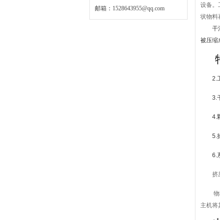
设备。
邮箱：
1528643955@qq.com
状物料
干
被压缩
2
3
4
5
6
挤
物
主机将