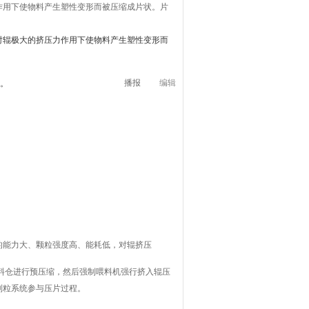
作用下使物料产生塑性变形而被压缩成片状。片
对辊极大的挤压力作用下使物料产生塑性变形而
播报
编辑
证。
的能力大、颗粒强度高、能耗低，对辊挤压
料仓进行预压缩，然后强制喂料机强行挤入辊压
制粒系统参与压片过程。