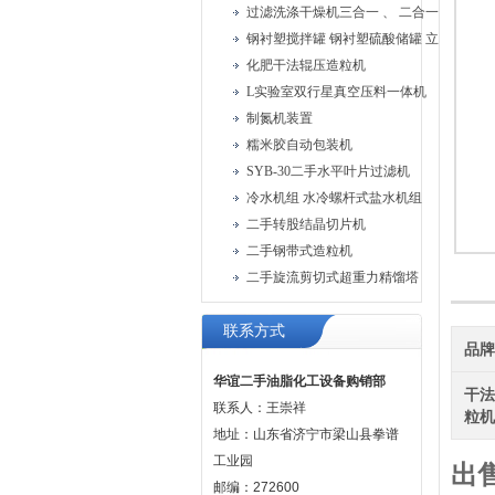
过滤洗涤干燥机三合一 、 二合一过滤洗涤
钢衬塑搅拌罐 钢衬塑硫酸储罐 立式钢衬塑
化肥干法辊压造粒机
L实验室双行星真空压料一体机
制氮机装置
糯米胶自动包装机
SYB-30二手水平叶片过滤机
冷水机组 水冷螺杆式盐水机组
二手转股结晶切片机
二手钢带式造粒机
二手旋流剪切式超重力精馏塔
联系方式
品
华谊二手油脂化工设备购销部
干
联系人：王崇祥
粒
地址：山东省济宁市梁山县拳谱
工业园
出
邮编：272600