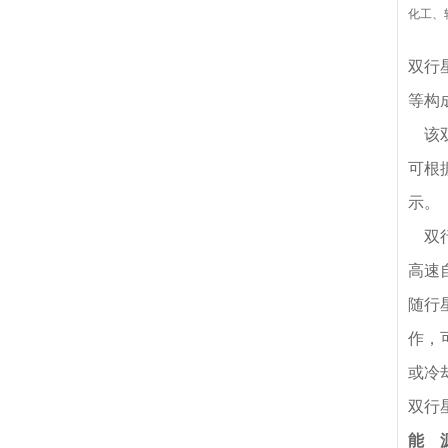
化工、
双行
等构
该双
可根
示。
双行
高速
随行
作，
或冷
双行
能 