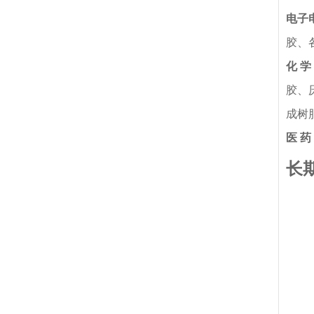
电子
胶、
化 学
胶、
成树
医 药
长