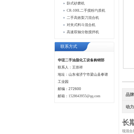
卧式砂磨机
CR-100L二手搅粉圴质机
二手高效梨刀混合机
对夹式料斗混合机
高速双轴分散搅拌机
联系方式
华谊二手油脂化工设备购销部
联系人：王崇祥
地址：山东省济宁市梁山县拳谱
工业园
邮编：272600
品
邮箱：
1528643955@qq.com
动
长
现混合