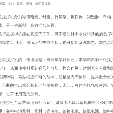
轻工、食品、制药、建材、农药等行业。
星搅拌机分为减速电机、封盖、行星架、搅拌器、刮壁器、料桶
成。是一种新型、高效混合装置。
行星搅拌机能在真空下工作，可不断的排出水分和其他的发挥
据需要采用油、水循环加热或冷却；也可使用蒸汽加热。加热温
星搅拌机的工作原理是：当行星架转动时，带动箱内的三根搅
自转，从而使物料受到强烈的剪切、捏合作用，达到充分分散和
星架转动，紧贴桶壁不断的刮试，使桶壁无滞留料，提高混合效
可不断的排出水分和其他的发挥物，因此，可作为脱气釜使用。
却；也可使用蒸汽加热。
星搅拌机产品方面还有什么疑问,请致电无锡菲肯机械有限公司详
源：
各种电池浆料、膏料（锂电池、镍铬电池、镍氢电池、燃料电