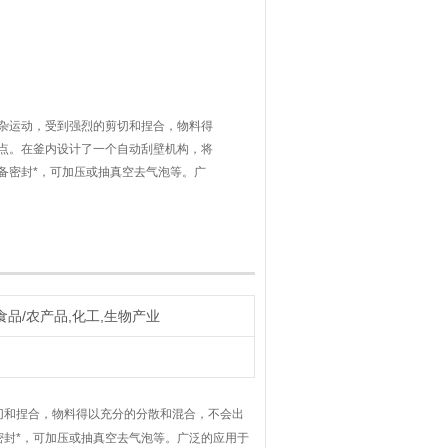
杂运动，受到强烈的剪切和捏合，物料得
点。在釜内设计了一个自动刮壁机构，将
备密封*，可加压或抽真空去气泡等。广
建材、农药等行业。
食品/农产品,化工,生物产业
切和捏合，物料得以充分的分散和混合，不会出
封*，可加压或抽真空去气泡等。广泛的应用于