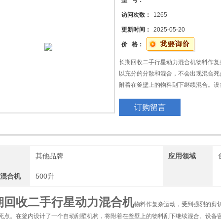
型 号：
访问次数：
1265
更新时间：
2025-05-20
价 格：
长期回收二手行星动力混合机物料作复
以充分的分散和混合，不会出现混合死
附着在釜壁上的物料刮下继续混合。设
泛的应用于化工、轻工、食品、制药、
订购留言
牌
其他品牌
应用领域
力混合机
500升
期回收二手行星动力混合机
物料作复杂运动，受到强烈的剪
死点。在釜内设计了一个自动刮壁机构，将附着在釜壁上的物料刮下继续混合。设备密