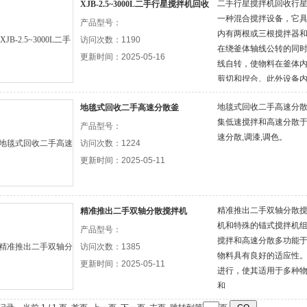
二手行星搅拌机回收行星
XJB-2.5~3000L二手行星搅拌机回收
一种混合搅拌设备，它具
产品型号：
内有两根或三根搅拌器
访问次数：1190
在绕釜体轴线公转的同
更新时间：2025-05-16
线自转，使物料在釜体
剪切和捏合。此外设备
将粘在壁上之物料刮下
地毯式回收二手高速分
地毯式回收二手高速分散釜
体采用特殊密封结构，
集低速搅拌和高速分散于
产品型号：
速分散,调漆,调色。
访问次数：1224
更新时间：2025-05-11
精准推出二手双轴分散
精准推出二手双轴分散搅拌机
机和特殊的锚式搅拌机
产品型号：
搅拌和高速分散多功能
访问次数：1385
物料具有良好的适应性
更新时间：2025-05-11
进行，使其适用于多种
和