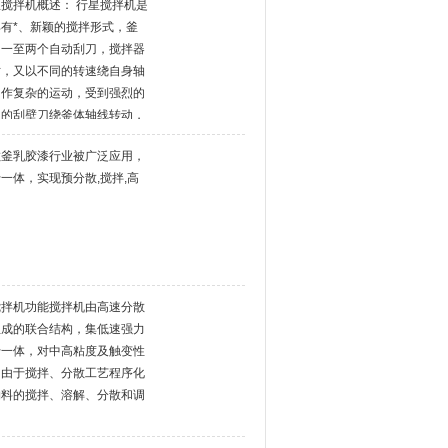
搅拌机概述： 行星搅拌机是
有*、新颖的搅拌形式，釜
和一至两个自动刮刀，搅拌器
时，又以不同的转速绕自身轴
内作复杂的运动，受到强烈的
内的刮壁刀绕釜体轴线转动，
参于混合，使其效果更为。釜
散釜乳胶漆行业被广泛应用，
可进行加压及抽真空搅
一体，实现预分散,搅拌,高
搅拌机功能搅拌机由高速分散
组成的联合结构，集低速强力
于一体，对中高粘度及触变性
。由于搅拌、分散工艺程序化
物料的搅拌、溶解、分散和调