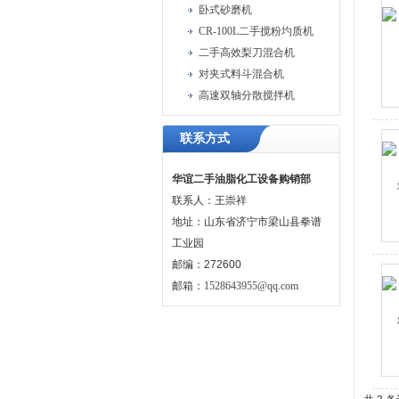
卧式砂磨机
CR-100L二手搅粉圴质机
二手高效梨刀混合机
对夹式料斗混合机
高速双轴分散搅拌机
联系方式
华谊二手油脂化工设备购销部
联系人：王崇祥
地址：山东省济宁市梁山县拳谱
工业园
邮编：272600
邮箱：
1528643955@qq.com