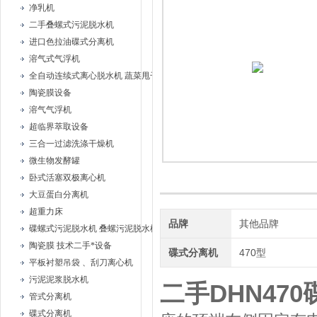
净乳机
二手叠螺式污泥脱水机
进口色拉油碟式分离机
溶气式气浮机
全自动连续式离心脱水机 蔬菜甩干机
陶瓷膜设备
溶气气浮机
超临界萃取设备
三合一过滤洗涤干燥机
微生物发酵罐
卧式活塞双极离心机
大豆蛋白分离机
超重力床
品牌
其他品牌
碟螺式污泥脱水机 叠螺污泥脱水机
陶瓷膜 技术二手*设备
碟式分离机
470型
平板衬塑吊袋 、刮刀离心机
污泥泥浆脱水机
二手DHN47
管式分离机
碟式分离机