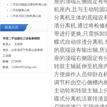
座的顶端左侧固定有电
二手卧式螺旋沉降卸料离心机
机座内,且与主动轮固
二手卧螺离心机
二手卧式刮刀卸料离心机
分离机主体的底端设有
渣分离机,通过将检修
联系方式
带进行更换,只需拆卸
华谊二手油脂化工设备购销部
蝶式自动排渣分离机,
联系人：王崇祥
的底端设有输出轴,所
地址：山东省济宁市梁山县拳谱
工业园
座的顶端右侧固定有分
邮编：272600
转鼓主轴延伸至机座内
邮箱：
1528643955@qq.com
方便操作人员仰卧在机
调节杆由空心侧槽内相
主动轮和转鼓主轴上分
碟式分离机活塞排渣
启闭排渣口,实现排渣