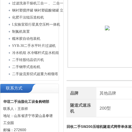
过滤洗涤干燥机三合一 、 二合一过滤洗涤机
钢衬塑搅拌罐 钢衬塑硫酸储罐 立式钢衬塑储罐
化肥干法辊压造粒机
L实验室双行星真空压料一体机
制氮机装置
糯米胶自动包装机
SYB-30二手水平叶片过滤机
冷水机组 水冷螺杆式盐水机组
二手转股结晶切片机
二手钢带式造粒机
二手旋流剪切式超重力精馏塔
联系方式
品牌
其他品牌
华谊二手油脂化工设备购销部
隧道式速冻
200型
联系人：王崇祥
机
地址：山东省济宁市梁山县拳谱
工业园
回收二手SW200压缩机隧道式网带单体速
邮编：272600