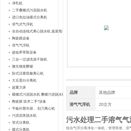
净乳机
二手叠螺式污泥脱水机
进口色拉油碟式分离机
溶气式气浮机
全自动连续式离心脱水机 蔬菜甩干机
陶瓷膜设备
溶气气浮机
超临界萃取设备
三合一过滤洗涤干燥机
微生物发酵罐
卧式活塞双极离心机
大豆蛋白分离机
超重力床
品牌
其他品牌
碟螺式污泥脱水机 叠螺污泥脱水机
陶瓷膜 技术二手*设备
溶气气浮机
20立方
平板衬塑吊袋 、刮刀离心机
污泥泥浆脱水机
污水处理二手溶气气
管式分离机
组合气浮分离净化一体机，管理简便。溶
碟式分离机