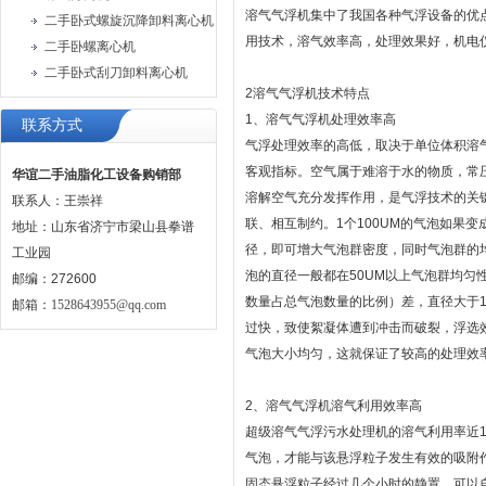
溶气气浮机集中了我国各种气浮设备的优
二手卧式螺旋沉降卸料离心机
用技术，溶气效率高，处理效果好，机电
二手卧螺离心机
二手卧式刮刀卸料离心机
2溶气气浮机技术特点
1、溶气气浮机处理效率高
联系方式
气浮处理效率的高低，取决于单位体积溶
客观指标。空气属于难溶于水的物质，常压下
华谊二手油脂化工设备购销部
溶解空气充分发挥作用，是气浮技术的关
联系人：王崇祥
联、相互制约。1个100UM的气泡如果变
地址：山东省济宁市梁山县拳谱
径，即可增大气泡群密度，同时气泡群的
工业园
泡的直径一般都在50UM以上气泡群均匀
邮编：272600
数量占总气泡数量的比例）差，直径大于1
邮箱：
1528643955@qq.com
过快，致使絮凝体遭到冲击而破裂，浮选效
气泡大小均匀，这就保证了较高的处理效
2、溶气气浮机溶气利用效率高
超级溶气气浮污水处理机的溶气利用率近1
气泡，才能与该悬浮粒子发生有效的吸附作
固态悬浮粒子经过几个小时的静置，可以自然