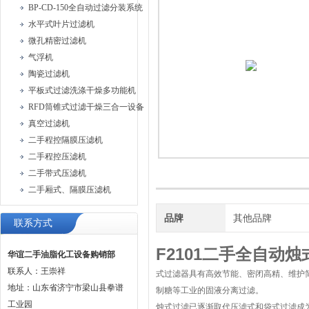
BP-CD-150全自动过滤分装系统
水平式叶片过滤机
微孔精密过滤机
气浮机
陶瓷过滤机
平板式过滤洗涤干燥多功能机
RFD筒锥式过滤干燥三合一设备
真空过滤机
二手程控隔膜压滤机
二手程控压滤机
二手带式压滤机
二手厢式、隔膜压滤机
品牌
其他品牌
联系方式
F2101二手全自动
华谊二手油脂化工设备购销部
联系人：王崇祥
式过滤器具有高效节能、密闭高精、维护
地址：山东省济宁市梁山县拳谱
制糖等工业的固液分离过滤。
工业园
烛式过滤已逐渐取代压滤式和袋式过滤成