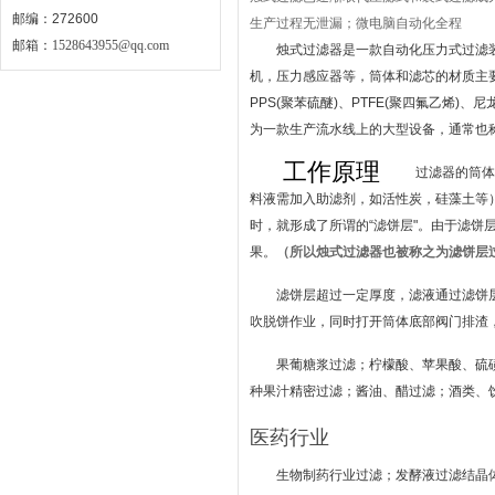
邮编：272600
生产过程无泄漏；微电脑自动化全程
邮箱：
1528643955@qq.com
烛式过滤器是一款自动化压力式过滤
机，压力感应器等，筒体和滤芯的材质主要为
PPS(聚苯硫醚)、PTFE(聚四氟乙烯
为一款生产流水线上的大型设备，通常也
工作原理
过滤器的筒体
料液需加入助滤剂，如活性炭，硅藻土等
时，就形成了所谓的“滤饼层"。由于滤
果。
（所以烛式过滤器也被称之为滤饼层
滤饼层超过一定厚度，滤液通过滤饼
吹脱饼作业，同时打开筒体底部阀门排渣，
果葡糖浆过滤；柠檬酸、苹果酸、硫
种果汁精密过滤；酱油、醋过滤；酒类、
医药行业
生物制药行业过滤；发酵液过滤结晶