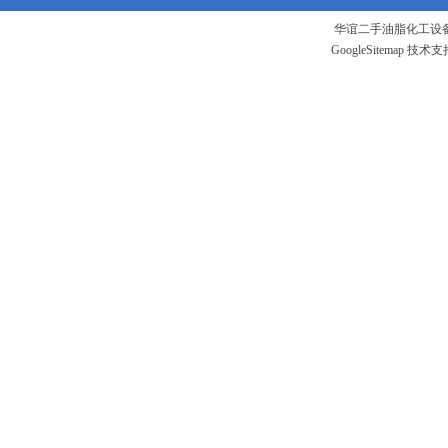
华谊二手油脂化工设备
GoogleSitemap
技术支