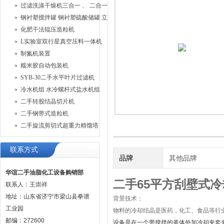
过滤洗涤干燥机三合一 、 二合一过滤洗涤机
钢衬塑搅拌罐 钢衬塑硫酸储罐 立式钢衬塑储罐
化肥干法辊压造粒机
L实验室双行星真空压料一体机
制氮机装置
糯米胶自动包装机
SYB-30二手水平叶片过滤机
冷水机组 水冷螺杆式盐水机组
二手转股结晶切片机
二手钢带式造粒机
二手旋流剪切式超重力精馏塔
联系方式
品牌
其他品牌
华谊二手油脂化工设备购销部
二手65平方刮壁式
联系人：王崇祥
地址：山东省济宁市梁山县拳谱
背景技术：
工业园
物料的冷却结晶是医药，化工、食品等行
邮编：272600
设备是在一个带搅拌的釜体外加冷却夹套