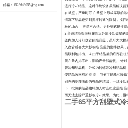
邮箱：
1528643955@qq.com
进行冷却结晶。这种传统设备虽能解决普通
在釜壁，严重时可 在釜壁上形成厚厚的
情况下结晶也受到搅拌转速的限制，搅拌
粒的场合， 更是不合适。另外釜式搅拌
2.普通结晶釜往往在靠近外部冷却釜壁的
釜内加入冷却盘管的结晶釜，虽可大大提
入盘管后会大大影响结 晶釜的搅拌效果
能顺利地排出。 4.由于结晶釜的底部往
留在釜内排不出，影响产量和能耗。 针
管冷却结晶机、卧式内转螺带冷却结晶机
使结晶效率有所提 高，节省了能耗和降低
部件的冷却表面仍有晶体结出，一旦冷却
下一批热的结晶物料加入时会把这层结 
而无法去除严重影响冷却效果。为此，亟
二手65平方刮壁式