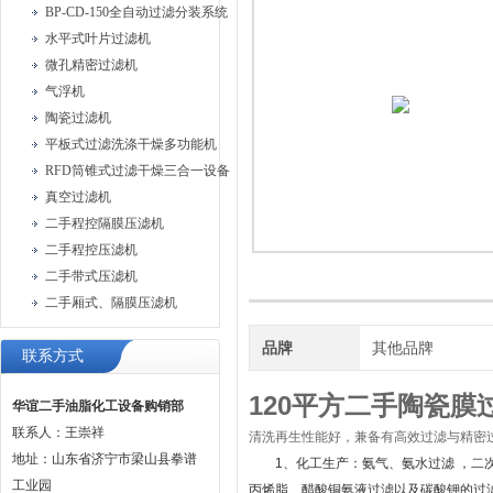
BP-CD-150全自动过滤分装系统
水平式叶片过滤机
微孔精密过滤机
气浮机
陶瓷过滤机
平板式过滤洗涤干燥多功能机
RFD筒锥式过滤干燥三合一设备
真空过滤机
二手程控隔膜压滤机
二手程控压滤机
二手带式压滤机
二手厢式、隔膜压滤机
品牌
其他品牌
联系方式
120平方二手陶瓷膜
华谊二手油脂化工设备购销部
联系人：王崇祥
清洗再生性能好，兼备有高效过滤与精密
地址：山东省济宁市梁山县拳谱
1、化工生产：氨气、氨水过滤 ，二
工业园
丙烯脂、醋酸铜氨液过滤以及碳酸钾的过