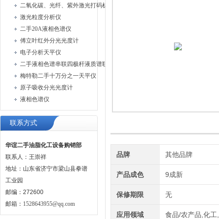
二氧化碳、光纤、紫外激光打码机、油墨喷码机
激光粒度分析仪
二手20A液相色谱仪
傅立叶红外分光光度计
电子分析天平仪
二手液相色谱串联四极杆液质谱联用仪
梅特勒二手十万分之一天平仪
原子吸收分光光度计
液相色谱仪
联系方式
华谊二手油脂化工设备购销部
品牌
其他品牌
联系人：王崇祥
地址：山东省济宁市梁山县拳谱
产品成色
9成新
工业园
邮编：272600
保修期限
无
邮箱：
1528643955@qq.com
应用领域
食品/农产品,化工