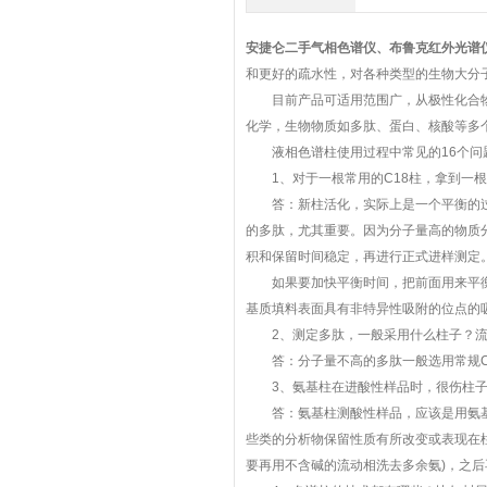
安捷仑二手气相色谱仪、布鲁克红外光谱
和更好的疏水性，对各种类型的生物大分
目前产品可适用范围广，从极性化合物
化学，生物物质如多肽、蛋白、核酸等多
液相色谱柱使用过程中常见的16个问
1、对于一根常用的C18柱，拿到一根
答：新柱活化，实际上是一个平衡的过
的多肽，尤其重要。因为分子量高的物质
积和保留时间稳定，再进行正式进样测定
如果要加快平衡时间，把前面用来平衡
基质填料表面具有非特异性吸附的位点的
2、测定多肽，一般采用什么柱子？流动
答：分子量不高的多肽一般选用常规C18
3、氨基柱在进酸性样品时，很伤柱子
答：氨基柱测酸性样品，应该是用氨基柱
些类的分析物保留性质有所改变或表现在柱效下降
要再用不含碱的流动相洗去多余氨)，之后