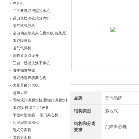
净乳机
二手叠螺式污泥脱水机
进口色拉油碟式分离机
溶气式气浮机
全自动连续式离心脱水机 蔬菜甩干机
陶瓷膜设备
溶气气浮机
超临界萃取设备
三合一过滤洗涤干燥机
微生物发酵罐
卧式活塞双极离心机
大豆蛋白分离机
超重力床
品牌
其他品牌
碟螺式污泥脱水机 叠螺污泥脱水机
陶瓷膜 技术二手*设备
结构类型
落地式
平板衬塑吊袋 、刮刀离心机
污泥泥浆脱水机
结构和分离
沉降离心机
要求
管式分离机
碟式分离机