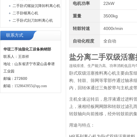
电机功率
22kW
二手卧式螺旋沉降卸料离心机
二手卧螺离心机
重量
3500kg
二手卧式刮刀卸料离心机
转鼓转速
4000r/min
联系方式
自动化程度
全自动
华谊二手油脂化工设备购销部
盐分离二手双级活塞
联系人：王崇祥
地址：山东省济宁市梁山县拳谱
连续排渣、生产能力高、功率消耗低且均
工业园
卧式双级活塞推料离心机主要由泵
邮编：272600
构、转鼓、筛网等零部件通过轴承
邮箱：
1528643955@qq.com
内，回转体通过三角胶带与主机皮
主机全速运转后，悬浮液通过进料
上，液相经板网网隙和转鼓过滤孔
转鼓轴向向前推移，经外转鼓前的
用途与特点：
HR系列离心机为卧式双级活塞推料