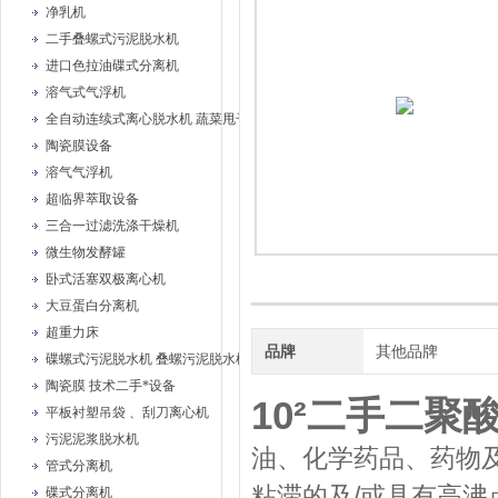
净乳机
二手叠螺式污泥脱水机
进口色拉油碟式分离机
溶气式气浮机
全自动连续式离心脱水机 蔬菜甩干机
陶瓷膜设备
溶气气浮机
超临界萃取设备
三合一过滤洗涤干燥机
微生物发酵罐
卧式活塞双极离心机
大豆蛋白分离机
超重力床
品牌
其他品牌
碟螺式污泥脱水机 叠螺污泥脱水机
陶瓷膜 技术二手*设备
10²二手二
平板衬塑吊袋 、刮刀离心机
污泥泥浆脱水机
油、化学药品、药物
管式分离机
粘滞的及/或具有高
碟式分离机