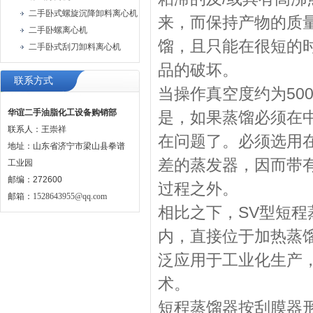
二手卧式螺旋沉降卸料离心机
来，而保持产物的质
二手卧螺离心机
馏，且只能在很短的
二手卧式刮刀卸料离心机
品的破坏。
联系方式
当操作真空度约为50
华谊二手油脂化工设备购销部
是，如果蒸馏必须在中高
联系人：王崇祥
在问题了。必须选用
地址：山东省济宁市梁山县拳谱
差的蒸发器，因而带
工业园
邮编：272600
过程之外。
邮箱：
1528643955@qq.com
相比之下，SV型短
内，直接位于加热蒸
泛应用于工业化生产
术。
短程蒸馏器按刮膜器