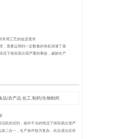
前常用工艺的改进需求
理，需要运用到一定数量的有机溶液丁基
情况下很容易出现严重的事故，威胁生产
要在低温条件才能够进行，过滤洗涤二合
在着反应步骤多、反应所
食品/农产品,化工,制药/生物制药
求
很活跃的试剂，操作不当的情况下很容易出现严
洗涤二合一，生产条件较为复杂。此合成法还存