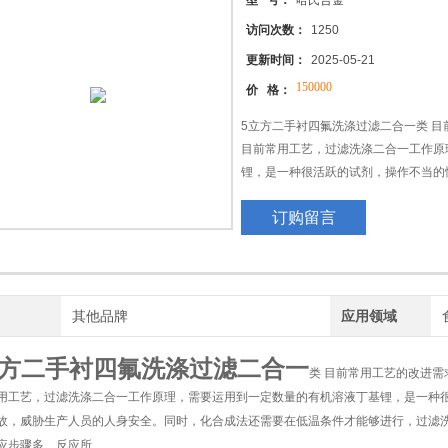
型 号：
哈氏合金
访问次数：
1250
更新时间：
2025-05-21
150000
价 格：
5立方二手衬四氟洗涤过滤二合一类 目
目前常用工艺，过滤洗涤二合一工作原
锂，是一种很活跃的试剂，操作不当的
人员的人身安全。同时，化合成法还需
订购留言
一，生产条件较为复杂。此合成法还存
牌
其他品牌
应用领域
立方二手衬四氟洗涤过滤二合一
类 目前常用工艺的改进需
用工艺，过滤洗涤二合一工作原理，需要运用到一定数量的有机溶液丁基锂，是一种
故，威胁生产人员的人身安全。同时，化合成法还需要在低温条件才能够进行，过滤
应步骤多、反应所