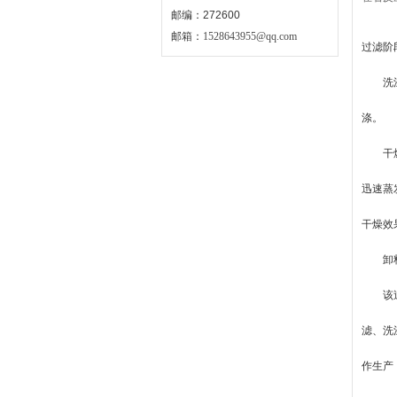
邮编：272600
邮箱：
1528643955@qq.com
过滤阶
洗涤阶
涤。
干燥阶
迅速蒸
干燥效
卸料阶
该过滤
滤、洗
作生产