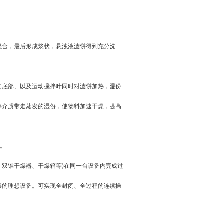
合，最后形成浆状，悬浊液滤饼得到充分洗
底部、以及运动搅拌叶同时对滤饼加热，湿份
等介质带走蒸发的湿份，使物料加速干燥，提高
。
双锥干燥器、干燥箱等)在同一台设备内完成过
燥的理想设备。可实现全封闭、全过程的连续操