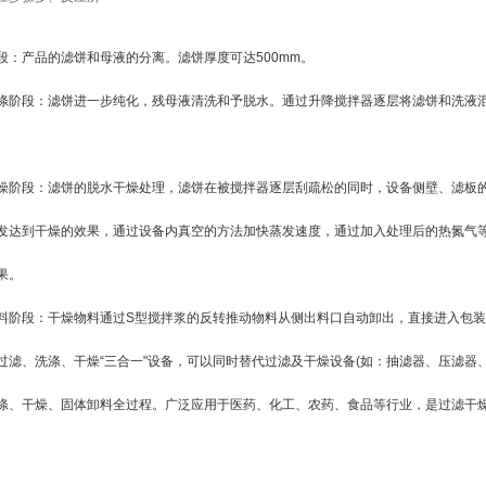
段：产品的滤饼和母液的分离。滤饼厚度可达500mm。
段：滤饼进一步纯化，残母液清洗和予脱水。通过升降搅拌器逐层将滤饼和洗液混
段：滤饼的脱水干燥处理，滤饼在被搅拌器逐层刮疏松的同时，设备侧壁、滤板的
发达到干燥的效果，通过设备内真空的方法加快蒸发速度，通过加入处理后的热氮气
果。
段：干燥物料通过S型搅拌浆的反转推动物料从侧出料口自动卸出，直接进入包装
、洗涤、干燥“三合一"设备，可以同时替代过滤及干燥设备(如：抽滤器、压滤器、
涤、干燥、固体卸料全过程。广泛应用于医药、化工、农药、食品等行业，是过滤干