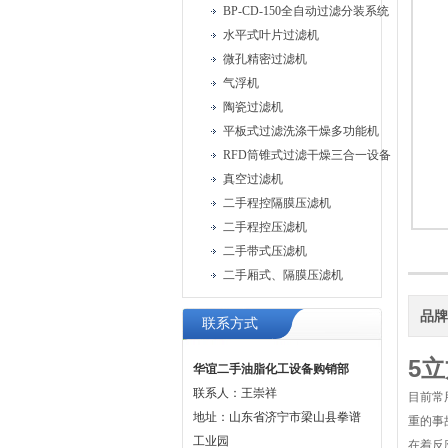
BP-CD-150全自动过滤分装系统
水平式叶片过滤机
微孔精密过滤机
气浮机
陶瓷过滤机
平板式过滤洗涤干燥多功能机
RFD筒锥式过滤干燥三合一设备
真空过滤机
二手程控隔膜压滤机
二手程控压滤机
二手带式压滤机
二手厢式、隔膜压滤机
品
联系方式
5
华谊二手油脂化工设备购销部
联系人：王崇祥
目前常
地址：山东省济宁市梁山县拳谱
重的事
工业园
在着反