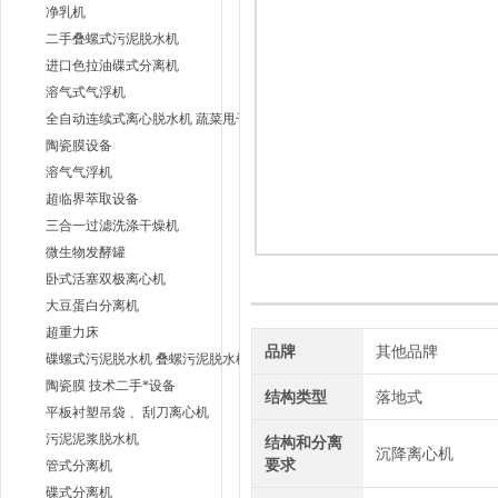
净乳机
二手叠螺式污泥脱水机
进口色拉油碟式分离机
溶气式气浮机
全自动连续式离心脱水机 蔬菜甩干机
陶瓷膜设备
溶气气浮机
超临界萃取设备
三合一过滤洗涤干燥机
微生物发酵罐
卧式活塞双极离心机
大豆蛋白分离机
超重力床
品牌
其他品牌
碟螺式污泥脱水机 叠螺污泥脱水机
陶瓷膜 技术二手*设备
结构类型
落地式
平板衬塑吊袋 、刮刀离心机
污泥泥浆脱水机
结构和分离
沉降离心机
要求
管式分离机
碟式分离机