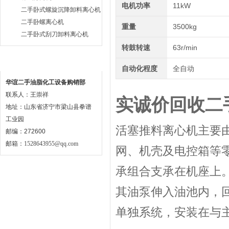
电机功率
11kW
二手卧式螺旋沉降卸料离心机
二手卧螺离心机
重量
3500kg
二手卧式刮刀卸料离心机
转鼓转速
63r/min
联系方式
自动化程度
全自动
华谊二手油脂化工设备购销部
联系人：王崇祥
实诚价回收二
地址：山东省济宁市梁山县拳谱
工业园
活塞推料离心机主要
邮编：272600
邮箱：
1528643955@qq.com
网、机壳及电控箱等
承组合支承在机座上
其油泵伸入油池内，
单独系统，安装在与