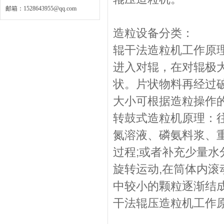
邮箱：
1528643955@qq.com
造粒设备分类：
辊干法造粒机工作原
进入对辊，在对辊极
状。片状物料再经过
大小可根据造粒操作
转鼓式造粒机原理：
氮溶液、磷氨料浆、
过程;或者补充少量水
旋转运动,在筒体内滚
中较小的颗粒逐渐结
干法辊压造粒机工作