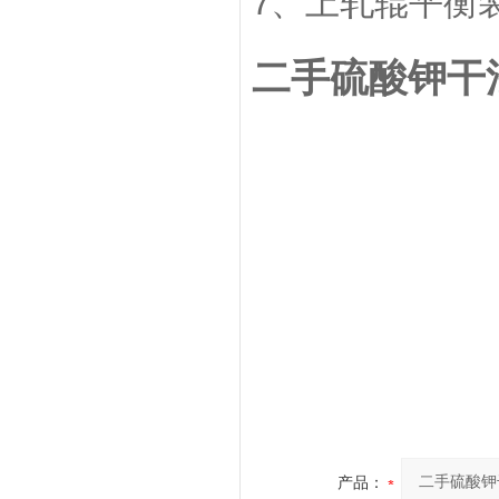
7、上轧辊平衡
二手硫酸钾干
产品：