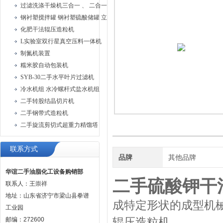
过滤洗涤干燥机三合一 、 二合一过滤洗涤机
钢衬塑搅拌罐 钢衬塑硫酸储罐 立式钢衬塑储罐
化肥干法辊压造粒机
L实验室双行星真空压料一体机
制氮机装置
糯米胶自动包装机
SYB-30二手水平叶片过滤机
冷水机组 水冷螺杆式盐水机组
二手转股结晶切片机
二手钢带式造粒机
二手旋流剪切式超重力精馏塔
联系方式
品牌
其他品牌
华谊二手油脂化工设备购销部
二手硫酸钾干
联系人：王崇祥
地址：山东省济宁市梁山县拳谱
成特定形状的成型机
工业园
辊压造粒机。
邮编：272600