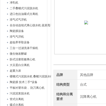
净乳机
二手叠螺式污泥脱水机
进口色拉油碟式分离机
溶气式气浮机
全自动连续式离心脱水机 蔬菜甩干机
陶瓷膜设备
溶气气浮机
超临界萃取设备
三合一过滤洗涤干燥机
微生物发酵罐
卧式活塞双极离心机
大豆蛋白分离机
超重力床
品牌
其他品牌
碟螺式污泥脱水机 叠螺污泥脱水机
陶瓷膜 技术二手*设备
结构类型
台式
平板衬塑吊袋 、刮刀离心机
污泥泥浆脱水机
结构和分离
沉降离心机
要求
管式分离机
碟式分离机