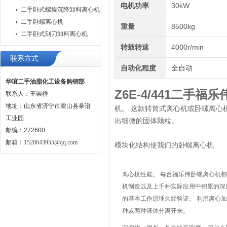
电机功率
30kW
二手卧式螺旋沉降卸料离心机
二手卧螺离心机
重量
8500kg
二手卧式刮刀卸料离心机
转鼓转速
4000r/min
联系方式
自动化程度
全自动
华谊二手油脂化工设备购销部
Z6E-4/441二手
联系人：王崇祥
地址：山东省济宁市梁山县拳谱
机。 这款转筒式离心机或卧螺离心
工业园
出细微的固体颗粒。
邮编：272600
邮箱：
1528643955@qq.com
模块化结构使我们的卧螺离心机
离心机性能。 每台福乐伟卧螺离心机都凝
机制造以及上千种实际应用中积累的深
的基本工作原理久经验证。 利用离心
种或两种液体分离开来。