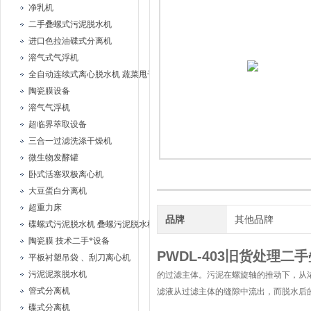
净乳机
二手叠螺式污泥脱水机
进口色拉油碟式分离机
溶气式气浮机
全自动连续式离心脱水机 蔬菜甩干机
陶瓷膜设备
溶气气浮机
超临界萃取设备
三合一过滤洗涤干燥机
微生物发酵罐
卧式活塞双极离心机
大豆蛋白分离机
超重力床
品牌
其他品牌
碟螺式污泥脱水机 叠螺污泥脱水机
陶瓷膜 技术二手*设备
PWDL-403旧货处理二
平板衬塑吊袋 、刮刀离心机
污泥泥浆脱水机
的过滤主体。污泥在螺旋轴的推动下，从
管式分离机
滤液从过滤主体的缝隙中流出，而脱水后
碟式分离机