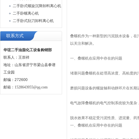
二手卧式螺旋沉降卸料离心机
二手卧螺离心机
二手卧式刮刀卸料离心机
联系方式
叠螺机作为一种新型的污泥脱水设备，在
以关注和解决。
华谊二手油脂化工设备购销部
联系人：王崇祥
一、叠螺机在应用中存在的问题
地址：山东省济宁市梁山县拳谱
工业园
堵塞问题叠螺机在处理高浓度、高粘度的
邮编：272600
邮箱：
1528643955@qq.com
磨损问题设备的螺旋轴和动静环片在长期
电气故障叠螺机的电气控制系统较为复杂
脱水效果不稳定受污泥性质、进泥量、药
一、叠螺机在应用中存在的问题