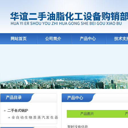
网站首页
公司简介
产品中心
技术支
产品目录
产品中心
二手各式锅炉
产品图片
产
全 自 动 生 物 质 蒸 汽 发 生 器
暂时没有信息