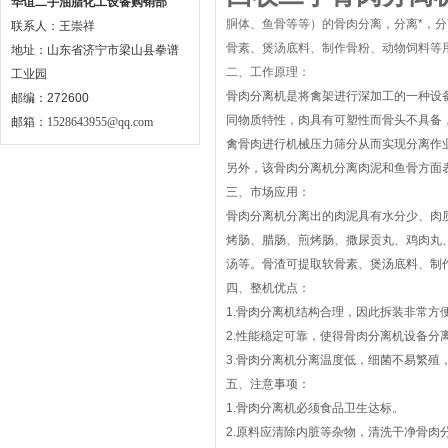
华谊二手油脂化工设备购销部
胴体、鱼骨等等）的骨肉分离，分离*，
联系人：王崇祥
骨素、煲汤底料、制作骨粉、动物饲料等用
地址：山东省济宁市梁山县拳谱
二、工作原理：
工业园
骨肉分离机是将禽架进行深加工的一种设
邮编：272600
同物质特性，肉具有可塑性而骨头不具备
邮箱：
1528643955@qq.com
禽骨肉进行机械压力筛分从而实现分离作
另外，该骨肉分离机分离肉泥和鱼骨方面
三、市场应用：
骨肉分离机分离出的肉泥具有水分少、肉
烤肠、腊肠、煎烤肠、撒尿贡丸、鸡肉丸
汤等。骨渣可提取软骨素、煲汤底料、制
四、整机优点：
1.骨肉分离机结构合理，因此拆装非常方
2.性能稳定可靠，使得骨肉分离机设备
3.骨肉分离机分离温度低，细菌不易繁殖
五、注意事项：
1.骨肉分离机必须食品卫生达标。
2.原料应清除内脏等杂物，清洗干净骨肉