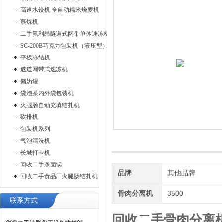
高速水饺机 全自动糯米烧麦机
蒸炼机
二手氟利昂隧道式网带单体速冻机
SC-200B巧克力包装机（液压型）
平板冻结机
遂道网带式速冻机
储奶罐
袋泡茶内外袋包装机
火腿肠自动充填结扎机
砍排机
包装机系列
气泡清洗机
长城打卡机
回收二手杀菌锅
品牌
其他品牌
回收二手食品厂火腿肠结扎机
骨肉分离机
3500
联系方式
回收二手骨肉分离