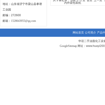
共 3 条记录，当前 1 / 1 页 首页 上一
地址：山东省济宁市梁山县拳谱
工业园
邮编：272600
邮箱：
1528643955@qq.com
网站首页
公司简介
产品
华谊二手油脂化工设备
GoogleSitemap
网址：www.huayi20