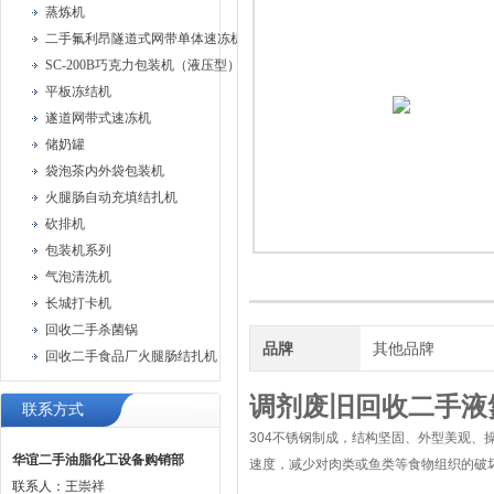
蒸炼机
二手氟利昂隧道式网带单体速冻机
SC-200B巧克力包装机（液压型）
平板冻结机
遂道网带式速冻机
储奶罐
袋泡茶内外袋包装机
火腿肠自动充填结扎机
砍排机
包装机系列
气泡清洗机
长城打卡机
回收二手杀菌锅
品牌
其他品牌
回收二手食品厂火腿肠结扎机
调剂废旧回收二手液
联系方式
304不锈钢制成，结构坚固、外型美观、
华谊二手油脂化工设备购销部
速度，减少对肉类或鱼类等食物组织的破
联系人：王崇祥