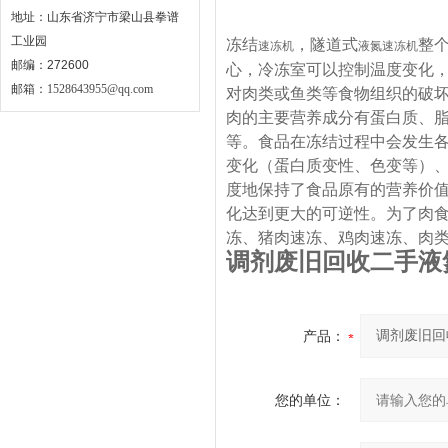
地址：山东省济宁市梁山县拳谱
工业园
冻结
，隧道式
整个
速冻机
液氮速冻机
邮编：272600
心，冷冻室可以控制温度变化，
邮箱：
1528643955@qq.com
对肉类或鱼类等食物组织的破坏
肉的主要营养成分有蛋白质、
等。食品在冻结过程中会发生
变化（蛋白质变性、色变等）
度地保持了食品原有的营养价
化达到更大的可逆性。
为了肉
冻、猪肉速冻、鸡肉速冻、肉
调剂废旧回收二手液
产品：
您的单位：