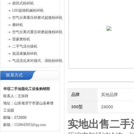
柴田式粉碎机
LHJ超细机械粉碎机
空气分离重压研磨式超微粉碎机
撕碎机
空气分离式重压研磨超微粉碎机
雷蒙磨粉机
二手气流分级机
低温液氮粉碎机
气流流化床对撞式、涡轮粉碎机
联系方式
华谊二手油脂化工设备购销部
品牌
其他品牌
联系人：王崇祥
地址：山东省济宁市梁山县拳谱
300型
24000
工业园
邮编：272600
实地出售二手
邮箱：
1528643955@qq.com