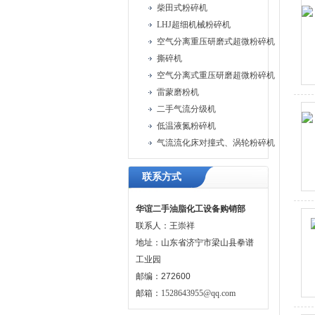
柴田式粉碎机
LHJ超细机械粉碎机
空气分离重压研磨式超微粉碎机
撕碎机
空气分离式重压研磨超微粉碎机
雷蒙磨粉机
二手气流分级机
低温液氮粉碎机
气流流化床对撞式、涡轮粉碎机
联系方式
华谊二手油脂化工设备购销部
联系人：王崇祥
地址：山东省济宁市梁山县拳谱
工业园
邮编：272600
邮箱：
1528643955@qq.com