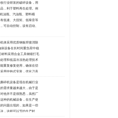
回收行业研发的破碎设备，用
制品，利于塑料再生处理。例
、机油瓶、汽油瓶、塑料桶
拥有低速、大扭矩、低噪音等
统，可自动控制，设有启动、
要机体采用优质钢板焊接消除
确保设备在长时间重负荷中稳
动刀材料采用合金工具钢锻打毛
热处理和低温冷冻热处理技术
致能重复修复使用，确保在切
刀采用挂钩式安装，优化刀具
更换更加高效。
机撕碎机设备是现在机械行业
上的需求量越来越大，由于是
户对他并不是很熟悉，虽然厂
是这种的机械设备，在生产使
样的问题出现的，如果是一些
解决，这样可以节约生产时
致电厂家来寻求解决之道。