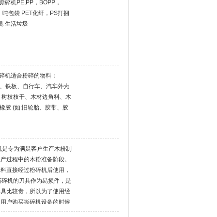
碎机PE,PP，BOPP，
、吨包袋 PET化纤，PS打捆
缆 生活垃圾
机撕碎机适合粉碎的物料：
属罐、铁板、自行车、汽车外壳
、树枝枝干、木材边角料、木
胶 (如:旧轮胎、胶带、胶
机是专为满足客户生产木粉制
生产过程中的木粉准备阶段。
物料直接经过粉碎机后使用，
，撕碎机的刀具作为易损件，是
刀具比较贵，所以为了使用经
议用户购买撕碎机设备的时候
当刀具需要更换的时候。