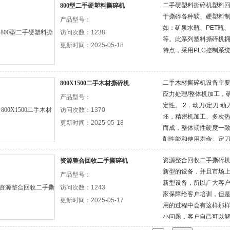
二手硬塑料撕碎机塑料
800型二手硬塑料撕碎机
于撕碎各种软、硬塑料
产品型号：
如：矿泉水瓶、PET瓶
访问次数：1238
等。此系列塑料撕碎机
更新时间：2025-05-18
特点，采用PLC控制系
二手木材撕碎机设备主
800X1500二手木材撕碎机
应力处理/整体机加工，
产品型号：
定性。 2．动刀/定刀 
访问次数：1370
坯，精密机加工、多次
更新时间：2025-05-18
而成，整体韧性硬度一
削性能和使用寿命。定
更换功能，使刀具维护
资源整合回收二手撕碎
资源整合回收二手撕碎机
新型的设备，并且市场
产品型号：
新型设备，所以广大客
访问次数：1243
家保障给客户培训，但
更新时间：2025-05-17
用的过程中会有这样那
小问题，客户自己可以
间，大的问题客户可以