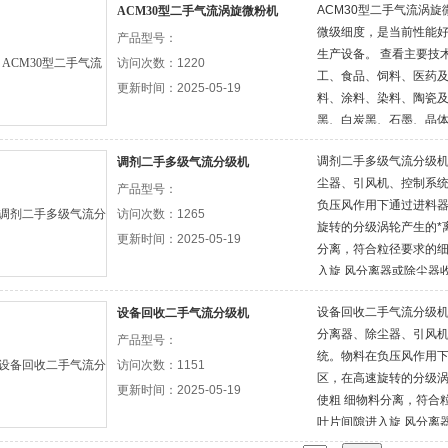
ACM30型二手气流涡
ACM30型二手气流涡旋微粉机
喷入粉碎室，室气体与
微级细度，是当前性能
到粉碎目的，粉碎好
产品型号：
生产设备。 查看主要
访问次数：1220
工、食品、饲料、医药
更新时间：2025-05-19
料、涂料、染料、陶瓷
黑、白炭黑、石墨、晶
工程等行业的超微粉碎
调剂二手多级气流分级
调剂二手多级气流分级机
尘器、引风机、控制系统
产品型号：
负压风作用下通过进料器
访问次数：1265
旋转的分级涡轮产生的*
更新时间：2025-05-19
分离，符合粒径要求的
入旋 风分离器或除尘器
撞壁后速度消失 沿筒壁
设备回收二手气流分级机
设备回收二手气流分级机
的强烈淘洗作用，使粗细
分离器、除尘器、引风机
产品型号：
统。物料在负压风作用下
访问次数：1151
区，在高速旋转的分级涡
更新时间：2025-05-19
使粗 细物料分离，符合
叶片间隙进入旋 风分离
部分细颗粒撞壁后速度消