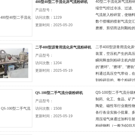
40型二手流化床气流粉
400型40型二手流化床气流粉碎机
缩空气经过冷冻、过滤
产品型号：
气流射入粉碎室，使物
访问次数：1229
数个喷嘴的喷射气流交
更新时间：2025-05-20
磨擦、剪切而达到颗粒
二手400型沥青用流化
二手400型沥青用流化床气流粉碎机
装置，空压机产生的高
产品型号：
瞬间释放到粉碎主机内
访问次数：1204
的“磨环“、“磨球“、“
更新时间：2025-05-19
料通过高压空气带动，
到粉碎目的。整个粉碎
磨擦作用，物料受自身
QS-100型二手气流分
QS-100型二手气流分级粉碎机
程与设备材质没有，适
制药、化工、食品、矿
粉碎，且没有传统的设
产品型号：
陶瓷、磁性等行业脆性
访问次数：1508
各行各业实验小批量、多
更新时间：2025-05-19
用压缩气体通过加料引
粉碎物料（一般为60目
室，同时，压缩气体通