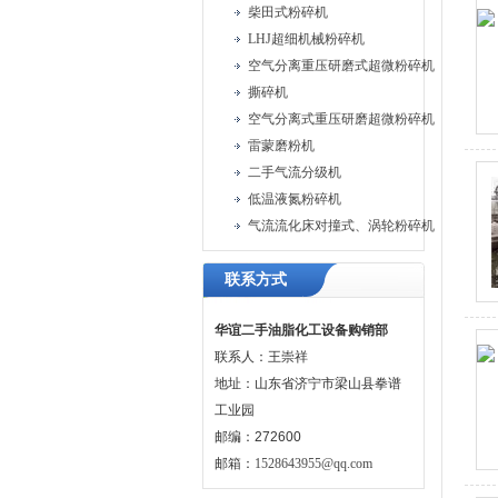
柴田式粉碎机
LHJ超细机械粉碎机
空气分离重压研磨式超微粉碎机
撕碎机
空气分离式重压研磨超微粉碎机
雷蒙磨粉机
二手气流分级机
低温液氮粉碎机
气流流化床对撞式、涡轮粉碎机
联系方式
华谊二手油脂化工设备购销部
联系人：王崇祥
地址：山东省济宁市梁山县拳谱
工业园
邮编：272600
邮箱：
1528643955@qq.com