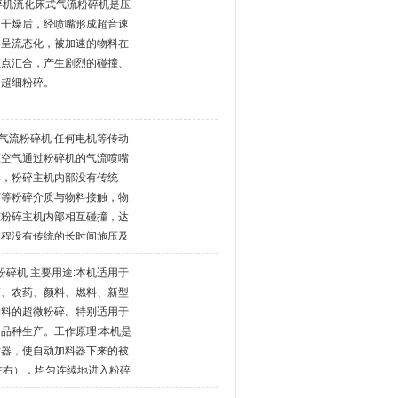
碎机流化床式气流粉碎机是压
、干燥后，经喷嘴形成超音速
料呈流态化，被加速的物料在
汇点汇合，产生剧烈的碰撞、
的超细粉碎。
床气流粉碎机 任何电机等传动
压空气通过粉碎机的气流喷嘴
部，粉碎主机内部没有传统
磨轨“等粉碎介质与物料接触，物
在粉碎主机内部相互碰撞，达
过程没有传统的长时间施压及
相互的碰撞力而粉碎，粉碎过
级粉碎机 主要用途:本机适用于
合高硬、高纯、热敏性物料的
产、农药、颜料、燃料、新型
备
物料的超微粉碎。特别适用于
品种生产。工作原理:本机是
射器，使自动加料器下来的被
左右），均匀连续地进入粉碎
过粉碎喷嘴，产生高速气流，