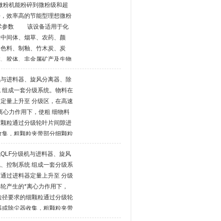
旋微粉机能粉碎到微粉级和超
物料相互碰撞，摩擦冲击而达
好，效率高的节能型理想微粉
技术参数 该设备适用于化
及中间体、烟草、农药、颜
及色料、制釉、竹木炭、炭
体、胶体、非金属矿产及生物
。
机与进料器、旋风分离器、除
 组成一套分级系统。物料在
定量上升至 分级区，在高速
离心力作用下，使粗 细物料
细颗粒通过分级轮叶片间隙进
收集，粗颗粒夹带部分细颗粒
下降至二次风口处，经二次风
QLF分级机与进料器、旋风
 颗粒分离，细颗粒上升至分
、控制系统 组成一套分级系
通过进料器定量上升至 分级
轮产生的*离心力作用下，
粒径要求的细颗粒通过分级轮
器或除尘器收集，粗颗粒夹带
失 沿筒壁下降至二次风口