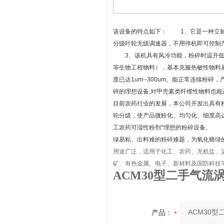
该设备的特点如下： 1、它是一种立轴
分级叶轮无级调速器，不用停机即可控制
3、该机具有风冷功能，粉碎时温升低（
等生物工程物料），基本克服热敏性物料
度已达1um--300um。能正常连续粉碎
碎的理想设备,对甲壳素类纤维性物料也
目前农药行业的发展，本公司开发出具有
轮分级，使产品微粉化、均匀化、细度高达
工农药可湿性粉剂*理想的粉碎设备。 
绿易粘、出料难的粉碎难题，为氧化铬绿
用途广泛，适用于化工、农药、无机盐、
矿、有色金属、电子、新材料及国防科技
ACM30型二手气流
产品：