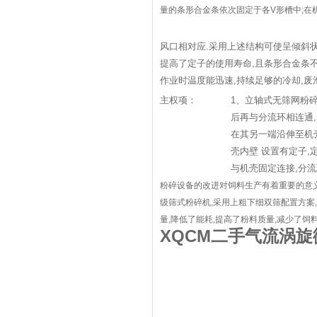
量的条形合金条依次固定于各V形槽中;在
风口相对应.采用上述结构可使呈倾斜
提高了定子的使用寿命,且条形合金条不
作业时温度能迅速,持续足够的冷却,废
主权项：
1、立轴式无筛网粉
后再与分流环相连通,
在其另一端沿伸至机
壳内壁 设置有定子,
与机壳固定连接,分流
粉碎设备的改进对饲料生产有着重要的意
级筛式粉碎机,采用上粗下细双筛配置方案,
量,降低了能耗,提高了粉料质量,减少了饲
XQCM
二手气流涡旋