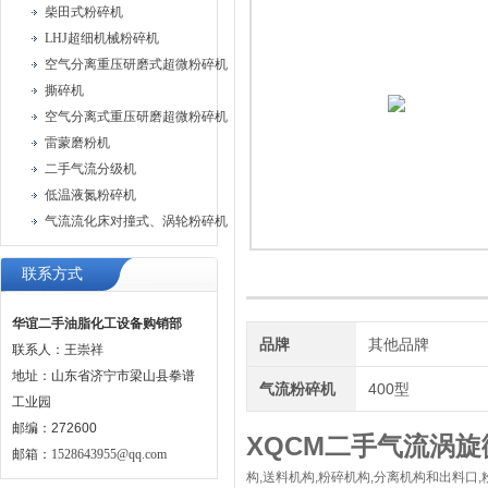
柴田式粉碎机
LHJ超细机械粉碎机
空气分离重压研磨式超微粉碎机
撕碎机
空气分离式重压研磨超微粉碎机
雷蒙磨粉机
二手气流分级机
低温液氮粉碎机
气流流化床对撞式、涡轮粉碎机
联系方式
华谊二手油脂化工设备购销部
品牌
其他品牌
联系人：王崇祥
地址：山东省济宁市梁山县拳谱
气流粉碎机
400型
工业园
邮编：272600
XQCM
二手气流涡旋
邮箱：
1528643955@qq.com
构,送料机构,粉碎机构,分离机构和出料口