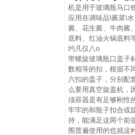
机是用于玻璃瓶马口
应用在调味品\酱菜\水
酱、花生酱、牛肉酱
底料、红油火锅底料
约凡仅八o
带螺旋玻璃瓶口盖子
数相等的扣，根据不
六扣的盖子，分别配
么要用真空旋盖机，
须容器是有足够刚性
牢牢的和瓶子扣合或
持，能满足这两个前
围普遍使用的也就这