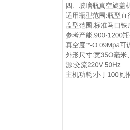
四、玻璃瓶真空旋盖机
适用瓶型范围:瓶型直径
盖型范围:标准马口铁爪
参考产能:900-1200
真空度:*-O.09Mpa可
外形尺寸:宽35O毫米
源:交流220V 50Hz
主机功耗:小于100瓦