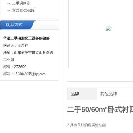
二手稠厚器
立式 卧式铝罐
联系方式
华谊二手油脂化工设备购销部
联系人：王崇祥
地址：山东省济宁市梁山县拳谱
工业园
邮编：272600
邮箱：
1528643955@qq.com
品牌
其他品牌
二手50/60m³卧式
2.具有良好的耐腐蚀性能