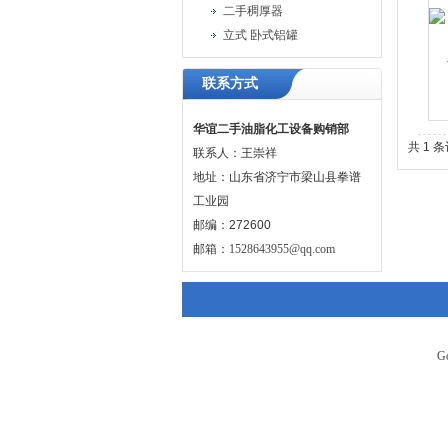
二手稠厚器
立式 卧式铝罐
联系方式
华谊二手油脂化工设备购销部
共 1 
联系人：王崇祥
地址：山东省济宁市梁山县拳谱
工业园
邮编：272600
邮箱：
1528643955@qq.com
G