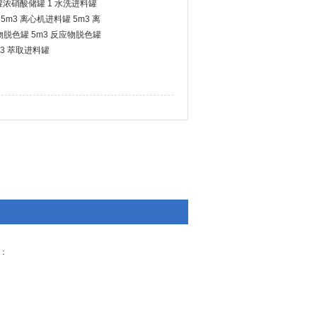
罐浓硝酸储罐 1 水洗进料罐
 5m3 离心机进料罐 5m3 离
应物脱色罐 5m3 反应物脱色罐
m3 萃取进料罐
号：