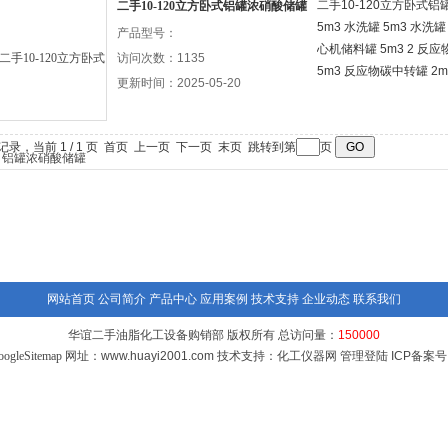
二手10-120立方卧式铝
二手10-120立方卧式铝罐浓硝酸储罐
5m3 水洗罐 5m3 水洗罐
产品型号：
心机储料罐 5m3 2 反
访问次数：1135
5m3 反应物碳中转罐 2
更新时间：2025-05-20
条记录，当前 1 / 1 页 首页 上一页 下一页 末页 跳转到第
页
网站首页
公司简介
产品中心
应用案例
技术支持
企业动态
联系我们
华谊二手油脂化工设备购销部 版权所有 总访问量：
150000
oogleSitemap
网址：www.huayi2001.com 技术支持：
化工仪器网
管理登陆
ICP备案