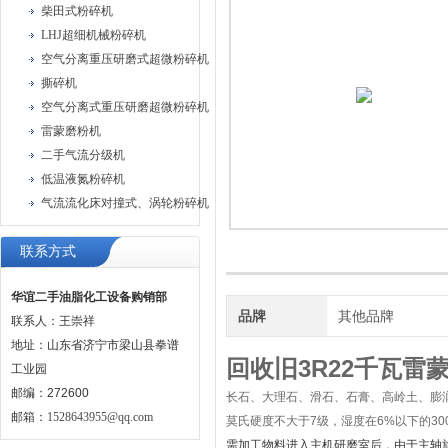
柴田式粉碎机
LHJ超细机械粉碎机
空气分离重压研磨式超微粉碎机
撕碎机
空气分离式重压研磨超微粉碎机
雷蒙磨粉机
二手气流分级机
低温液氮粉碎机
气流流化床对撞式、涡轮粉碎机
联系方式
华谊二手油脂化工设备购销部
品牌
其他品牌
联系人：王崇祥
地址：山东省济宁市梁山县拳谱
回收旧3R22千瓦雷
工业园
邮编：272600
长石、大理石、滑石、石膏、高岭土、膨
邮箱：
1528643955@qq.com
莫氏硬度不大于7级，湿度在6%以下的30
需加工物料进入主机研磨室后，由于主轴