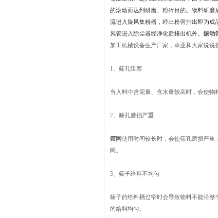
的滚动而达到研磨、粉碎目的。物料研磨
流进入旋风集粉器，经出粉管排出即为成
风管进入除尘器经净化后排出机外。
振动
加工机械设备生产厂家，卓亚和大家说说
1、筛孔阻塞
当入料中含泥量、含水量较高时，会使物
2、筛孔磨损严重
筛网
使用时间较长时，会使筛孔磨损严重
网。
3、筛子给料不均匀
筛子的给料槽过窄时会导致物料不能沿整
的给料均匀。