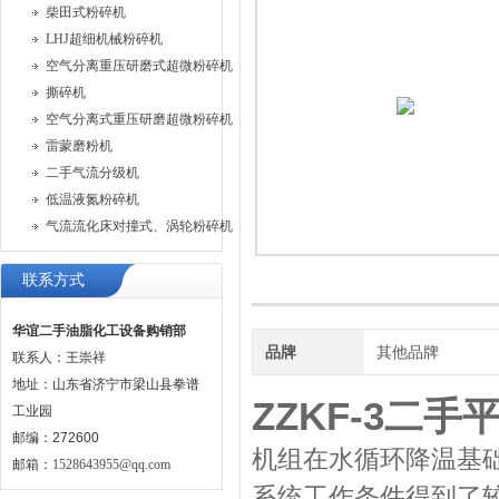
柴田式粉碎机
LHJ超细机械粉碎机
空气分离重压研磨式超微粉碎机
撕碎机
空气分离式重压研磨超微粉碎机
雷蒙磨粉机
二手气流分级机
低温液氮粉碎机
气流流化床对撞式、涡轮粉碎机
联系方式
华谊二手油脂化工设备购销部
品牌
其他品牌
联系人：王崇祥
地址：山东省济宁市梁山县拳谱
ZZKF-3二
工业园
邮编：272600
机组在水循环降温基
邮箱：
1528643955@qq.com
系统工作条件得到了