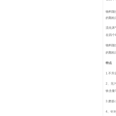
物料随
的颗粒
流化床
在四个
物料随
的颗粒
特点
1.不
2、无
铁含量
3.磨
4、针