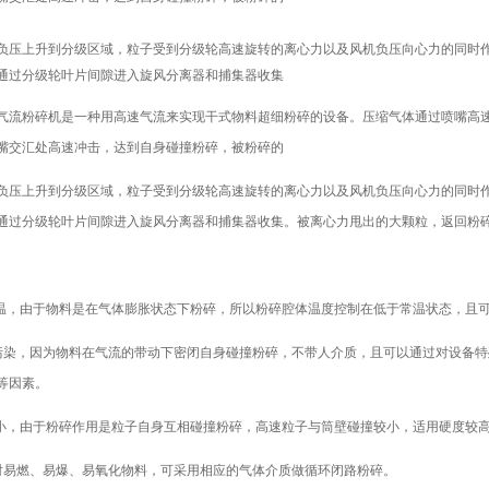
负压上升到分级区域，粒子受到分级轮高速旋转的离心力以及风机负压向心力的同时
通过分级轮叶片间隙进入旋风分离器和捕集器收集
气流粉碎机是一种用高速气流来实现干式物料超细粉碎的设备。压缩气体通过喷嘴高
嘴交汇处高速冲击，达到自身碰撞粉碎，被粉碎的
负压上升到分级区域，粒子受到分级轮高速旋转的离心力以及风机负压向心力的同时
通过分级轮叶片间隙进入旋风分离器和捕集器收集。被离心力甩出的大颗粒，返回粉
升温，由于物料是在气体膨胀状态下粉碎，所以粉碎腔体温度控制在低于常温状态，且
污染，因为物料在气流的带动下密闭自身碰撞粉碎，不带人介质，且可以通过对设备
等因素。
损小，由于粉碎作用是粒子自身互相碰撞粉碎，高速粒子与筒壁碰撞较小，适用硬度较
对易燃、易爆、易氧化物料，可采用相应的气体介质做循环闭路粉碎。