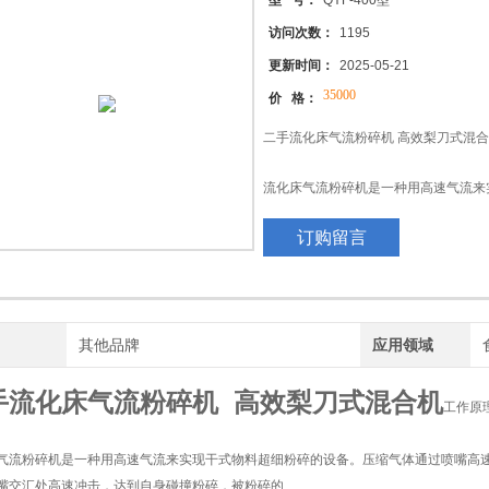
型 号：
QYF-400型
访问次数：
1195
更新时间：
2025-05-21
35000
价 格：
二手流化床气流粉碎机 高效梨刀式混
流化床气流粉碎机是一种用高速气流来
通过喷嘴高速在粉碎区域喷射，带动粉
订购留言
冲击，达到自身碰撞粉碎，被粉碎的
物料随负压上升到分级区域，粒子受到
心力的同时作用，颗粒越大离心力越大
片间隙进入旋风分离器和捕集器收集
牌
其他品牌
应用领域
手流化床气流粉碎机 高效梨刀式混合机
工作原
气流粉碎机是一种用高速气流来实现干式物料超细粉碎的设备。压缩气体通过喷嘴高
嘴交汇处高速冲击，达到自身碰撞粉碎，被粉碎的