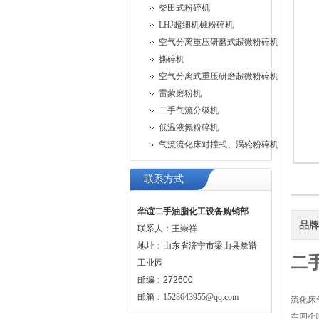
柴田式粉碎机
LHJ超细机械粉碎机
空气分离重压研磨式超微粉碎机
撕碎机
空气分离式重压研磨超微粉碎机
雷蒙磨粉机
二手气流分级机
低温液氮粉碎机
气流流化床对撞式、涡轮粉碎机
联系方式
华谊二手油脂化工设备购销部
品
联系人：王崇祥
地址：山东省济宁市梁山县拳谱
二
工业园
邮编：272600
邮箱：
1528643955@qq.com
流化床
在四个