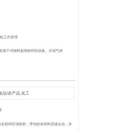
合机工作原理
实现干式物料超细粉碎的设备。压缩气体
体原料高速运动，并在四个嘴交汇处高速
分级轮高速旋转的离心力以及风机负压向
，颗粒小即达到要求的颗粒通过分级轮叶
食品/农产品,化工
理
速在粉碎区域喷射，带动粉体原料高速运动，并