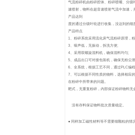
气流粉碎机由粉碎腔体、粉碎喷嘴、分级
速喷射，物料在超音速喷射气流中加速，
产品达到
度的通过分级叶轮进行收集，没达到的细
产品特点
1、粉碎系统采用流化床气流粉碎原理，粉
3、噪声低，无振动，拆洗方便;
4、采用双螺旋混料机，确保混料均匀;
5、成品出口可对接包装机，确保无粉尘泄
6、全系统，根据工艺不同，通过PLC编
7、可以根据不同性质的物料，选择相应的
在粉碎中所带来的问题。
靶式，无重复粉碎，内部保证粉碎物料无
没有存料保证物料批次质量稳定。
● 同样加工磁性材料等不需要细颗粒的情