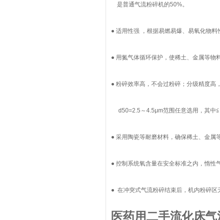
是普通气流粉碎机的50%。
● 适用性强 ，根据易燃易爆、易氧化物
● 用氮气体循环保护，使稀土、金属等物
● 粉碎效率高，不会过粉碎；分级精度高
d50=2.5～4.5μm范围任意选用，其中
● 采用陶瓷等耐磨材料，确保稀土、金属
● 控制系统氧含量在安全标准之内，惰性
● 在冲突式气流粉碎结束后，机内粉碎区
医药用二手流化床气