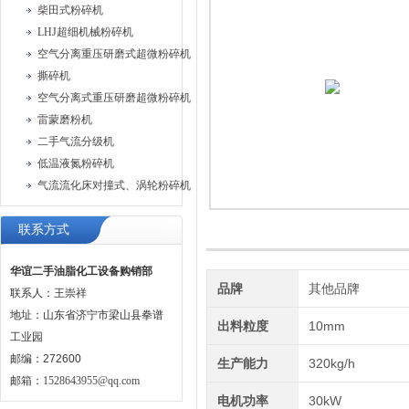
柴田式粉碎机
LHJ超细机械粉碎机
空气分离重压研磨式超微粉碎机
撕碎机
空气分离式重压研磨超微粉碎机
雷蒙磨粉机
二手气流分级机
低温液氮粉碎机
气流流化床对撞式、涡轮粉碎机
联系方式
华谊二手油脂化工设备购销部
品牌
其他品牌
联系人：王崇祥
地址：山东省济宁市梁山县拳谱
出料粒度
10mm
工业园
邮编：272600
生产能力
320kg/h
邮箱：
1528643955@qq.com
电机功率
30kW